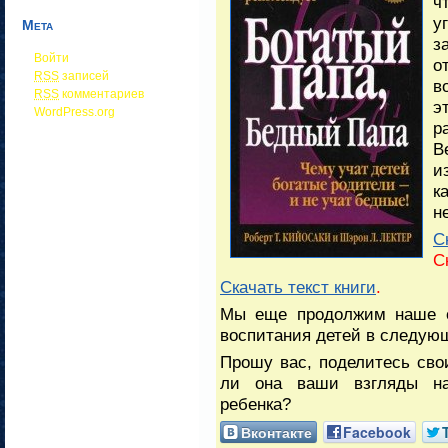
ч
у
Мета
з
Войти
о
RSS
записей
в
RSS
комментариев
э
WordPress.org
р
В
и
к
н
С
С
Скачать текст книги
.
Мы еще продолжим наше о
воспитания детей в следующ
Прошу вас, поделитесь сво
ли она ваши взгляды на
ребенка?
Вконтакте
Facebook