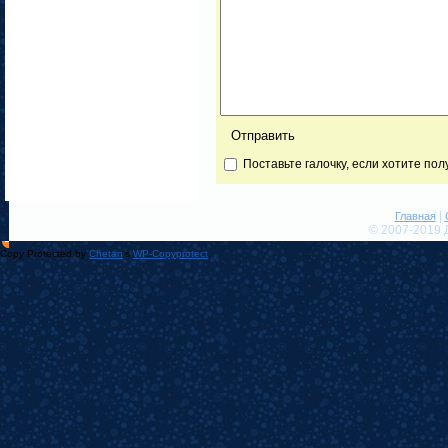
Поставьте галочку, если хотите по
|
Главная
© 2007-2019 
Copy Protected by
Chetan
's
WP-Copyprotect
.