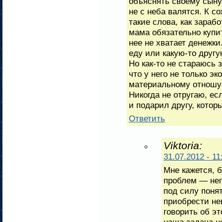
объяснять своему сыну 
не с неба валятся. К с
такие слова, как зарабо
мама обязательно купит
нее не хватает денежки
еду или какую-то друг
Но как-то не стараюсь 
что у него не только э
материальному отношусь
Никогда не отругаю, ес
и подарил другу, котор
Ответить
Viktoria:
31.07.2012 - 11
Мне кажется, 
проблем — не
под силу понят
приобрести не
говорить об э
наша задача не