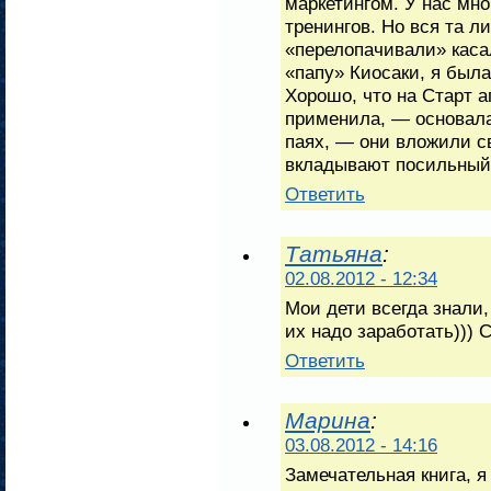
маркетингом. У нас мн
тренингов. Но вся та л
«перелопачивали» касал
«папу» Киосаки, я была
Хорошо, что на Старт ап
применила, — основала
паях, — они вложили с
вкладывают посильный 
Ответить
Татьяна
:
02.08.2012 - 12:34
Мои дети всегда знали,
их надо заработать))) 
Ответить
Марина
:
03.08.2012 - 14:16
Замечательная книга, я