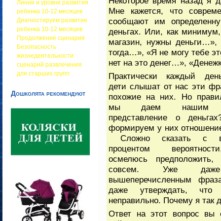
Некоторое время назад я д
Линии и уровни развития
Мне кажется, что соврем
ребенка 10-12 месяцев
сообщают им определенн
Диагностируем развитие
ребенка 10-12 месяцев
деньгах. Или, как минимум
Продолжение сценария
магазин, нужны деньги…», 
Безопасность
тогда…», «Я не могу тебе эт
жизнедеятельности:
нет на это денег…», «Денежк
сценарий развлечения
для старших групп
Практически каждый де
дети слышат от нас эти ф
Дошколята рекомендуют
похожие на них. Но прави
мы даем нашим 
представление о деньгах
формируем у них отношени
Сложно сказать с в
процентом вероятнос
осмелюсь предположить,
совсем. Уже да
вышеперечисленным фраз
даже утверждать, что 
неправильно. Почему я так
Ответ на этот вопрос вы 