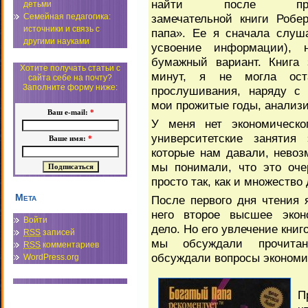
найти после проч
детьми
замечательной книги Робе
Семейная педагогика:
источники и связь с
папа». Ее я сначала слуш
другими науками
усвоение информации), 
бумажный вариант. Книга 
Хотите получать статьи с
минут, я не могла ост
сайта себе на почту?
Заполните форму ниже:
прослушивания, наряду с 
мои прожитые годы, анализи
Ваш e-mail:
*
У меня нет экономическо
университетские занятия 
Ваше имя:
*
которые нам давали, невоз
мы понимали, что это оче
просто так, как и множество 
Мета
После первого дня чтения 
него второе высшее эконо
Войти
дело. Но его увлечение кни
RSS
записей
мы обсуждали прочитан
RSS
комментариев
обсуждали вопросы экономи
WordPress.org
П