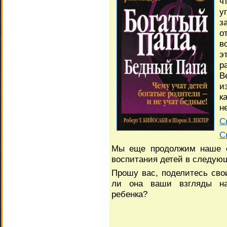
ч
у
з
о
в
э
р
В
и
к
н
С
С
Мы еще продолжим наше о
воспитания детей в следующ
Прошу вас, поделитесь сво
ли она ваши взгляды на
ребенка?