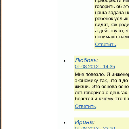
приобрести не
говорить об э
наша задача не
ребенок услы
видят, как ро
а действуют, 
понимают намн
Ответить
Любовь
:
01.08.2012 - 14:35
Мне повезло. Я инжене
экономику так, что я д
жизни. Это основа осн
лет говорила о деньгах
берётся и к чему это п
Ответить
Ирина
:
01.08.2012 - 22:10