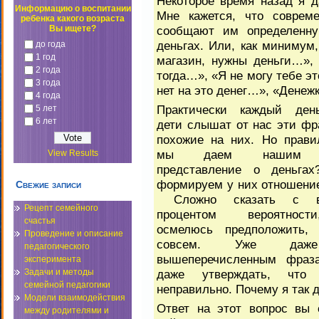
Некоторое время назад я д
Информацию о воспитании
Мне кажется, что соврем
ребенка какого возраста
сообщают им определенн
Вы ищете?
деньгах. Или, как минимум
до года
1 год
магазин, нужны деньги…», 
2 года
тогда…», «Я не могу тебе эт
3 года
нет на это денег…», «Денежк
4 года
Практически каждый де
5 лет
6 лет
дети слышат от нас эти ф
похожие на них. Но прави
мы даем нашим 
View Results
представление о деньгах
формируем у них отношени
Свежие записи
Сложно сказать с в
Рецепт семейного
процентом вероятнос
счастья
осмелюсь предположить,
Проведение и описание
совсем. Уже да
педагогического
вышеперечисленным фраз
эксперимента
даже утверждать, что 
Задачи и методы
семейной педагогики
неправильно. Почему я так
Модели взаимодействия
Ответ на этот вопрос вы 
между родителями и