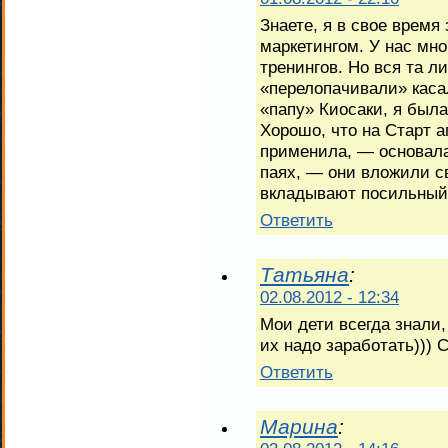
Знаете, я в свое врем
маркетингом. У нас мн
тренингов. Но вся та л
«перелопачивали» касал
«папу» Киосаки, я была
Хорошо, что на Старт ап
применила, — основала
паях, — они вложили с
вкладывают посильный 
Ответить
Татьяна
:
02.08.2012 - 12:34
Мои дети всегда знали,
их надо заработать))) 
Ответить
Марина
: