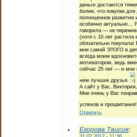
деньги достаются тяже
более, что покупки для
полноценное развитие 
особенно актуально… Я
говорила — не пережива
(хотя с 10 лет растила 
обязательно покупала! 
мне самой ЭТОГО в детс
всегда моим вдохновит
мотиватором, ведь вме
сейчас 25 лет — и мне 
ним лучшие друзья.
А сайт у Вас, Виктория
Мне очень у Вас понра
успехов и процветания
Ответить
Егорова Таисия
:
31.07.2012 - 11:36