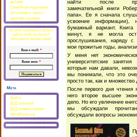
найти после проч
детьми
замечательной книги Робе
Семейная педагогика:
источники и связь с
папа». Ее я сначала слуш
другими науками
усвоение информации), 
бумажный вариант. Книга 
Хотите получать статьи с
минут, я не могла ост
сайта себе на почту?
Заполните форму ниже:
прослушивания, наряду с 
мои прожитые годы, анализи
Ваш e-mail:
*
У меня нет экономическо
университетские занятия 
Ваше имя:
*
которые нам давали, невоз
мы понимали, что это оче
просто так, как и множество 
Мета
После первого дня чтения 
него второе высшее эконо
Войти
дело. Но его увлечение кни
RSS
записей
мы обсуждали прочитан
RSS
комментариев
обсуждали вопросы экономи
WordPress.org
П