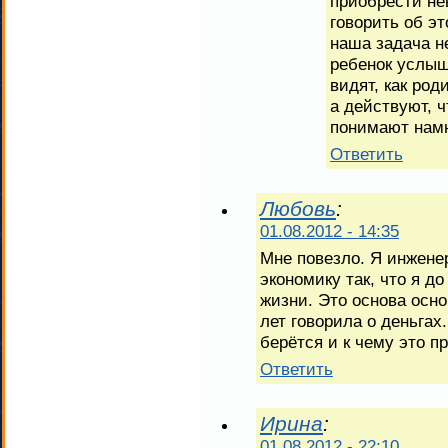
приобрести не
говорить об э
наша задача не
ребенок услы
видят, как ро
а действуют, 
понимают намн
Ответить
Любовь
:
01.08.2012 - 14:35
Мне повезло. Я инжене
экономику так, что я д
жизни. Это основа осн
лет говорила о деньгах
берётся и к чему это п
Ответить
Ирина
:
01.08.2012 - 22:10