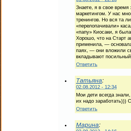
Знаете, я в свое врем
маркетингом. У нас мн
тренингов. Но вся та л
«перелопачивали» касал
«папу» Киосаки, я была
Хорошо, что на Старт ап
применила, — основала
паях, — они вложили с
вкладывают посильный 
Ответить
Татьяна
:
02.08.2012 - 12:34
Мои дети всегда знали,
их надо заработать))) 
Ответить
Марина
: