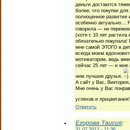
деньги достаются тяже
более, что покупки для
полноценное развитие 
особенно актуально… Я
говорила — не пережива
(хотя с 10 лет растила 
обязательно покупала! 
мне самой ЭТОГО в детс
всегда моим вдохновит
мотиватором, ведь вме
сейчас 25 лет — и мне 
ним лучшие друзья.
А сайт у Вас, Виктория
Мне очень у Вас понра
успехов и процветания
Ответить
Егорова Таисия
:
31.07.2012 - 11:36