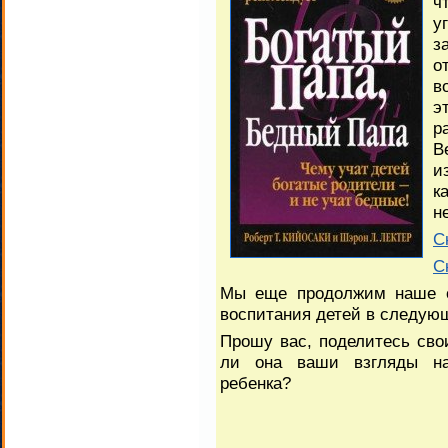
ч
у
з
о
в
э
р
В
и
к
н
С
С
Мы еще продолжим наше о
воспитания детей в следующ
Прошу вас, поделитесь сво
ли она ваши взгляды на
ребенка?