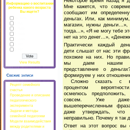
Некоторое время назад я д
Информацию о воспитании
Мне кажется, что соврем
ребенка какого возраста
сообщают им определенн
Вы ищете?
деньгах. Или, как минимум
до года
1 год
магазин, нужны деньги…», 
2 года
тогда…», «Я не могу тебе эт
3 года
нет на это денег…», «Денежк
4 года
Практически каждый де
5 лет
6 лет
дети слышат от нас эти ф
похожие на них. Но прави
мы даем нашим 
View Results
представление о деньгах
формируем у них отношени
Свежие записи
Сложно сказать с в
Рецепт семейного
процентом вероятнос
счастья
осмелюсь предположить,
Проведение и описание
совсем. Уже да
педагогического
вышеперечисленным фраз
эксперимента
даже утверждать, что 
Задачи и методы
семейной педагогики
неправильно. Почему я так
Модели взаимодействия
Ответ на этот вопрос вы 
между родителями и