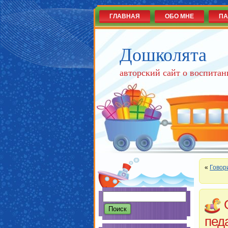
ГЛАВНАЯ
ОБО МНЕ
ПА
Дошколята
авторский сайт о воспитан
«
Говор
пед