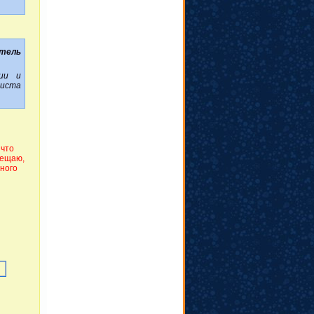
тель
ии и
диста
 что
бещаю,
тного