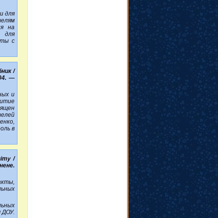
и для
телям
ия на
 для
оты с
ник /
04. —
ных и
витие
вящен
телей
енко,
оль в
іту /
нене.
кты,
ьных
ьных
 ДОУ.