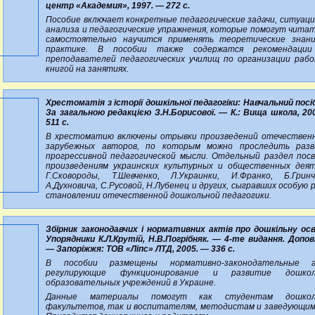
центр «Академия», 1997. — 272 с.
Пособие включает конкретные педагогические задачи, ситуаци
анализа и педагогические упражнения, которые помогут чита
самостоятельно научится применять теоретические знан
практике. В пособии также содержатся рекомендации
преподавателей педагогических училищ по организации раб
книгой на занятиях.
Хрестоматія з історії дошкільної педагогіки: Навчальний посіб
За загальною редакцією З.Н.Борисової. — К.: Вища школа, 20
511 с.
В хрестоматию включены отрывки произведений отечествен
зарубежных авторов, по которым можно проследить раз
прогрессивной педагогической мысли. Отдельный раздел пос
произведениям украинских культурных и общественных дея
Г.Сковороды, Т.Шевченко, Л.Украинки, И.Франко, Б.Гринч
А.Духновича, С.Русовой, Н.Лубенец и других, сыгравших особую р
становлении отечественной дошкольной педагогики.
Збірник законодавчих і нормативних актів про дошкільну осв
Упорядники К.Л.Крутій, Н.В.Погрібняк. — 4-те видання. Допов
— Запоріжжя: ТОВ «Ліпс» ЛТД, 2005. — 336 с.
В пособии размещены нормативно-законодательные а
регулирующие функционирование и развитие дошкол
образовательных учреждений в Украине.
Данные материалы помогут как студентам дошкол
факультетов, так и воспитателям, методистам и заведующим