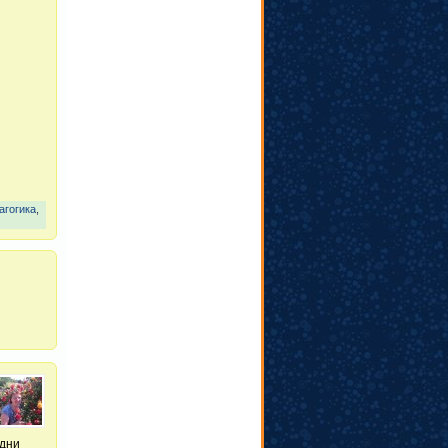
агогика
,
 дни