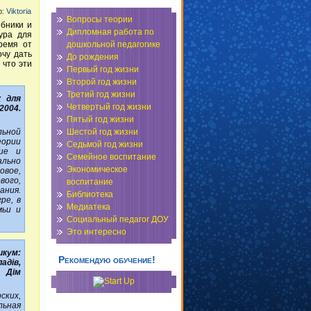
р:
Viktoria
Вопросы теории
ебники и
Дипломная работа по
ура для
ремя от
дошкольной педагогике
очу дать
До рождения
 что эти
Первый год жизни
Второй год жизни
Третий год жизни
к для
Четвертый год жизни
2004.
Пятый год жизни
ьной
Шестой год жизни
еории
Седьмой год жизни
ние и
Семейное воспитание
льно
Экономическое
вое,
вого,
воспитание
ания.
Библиотека
ре, в
Медиатека
мьи и
Социальный педагог ДОУ
Это интересно
икум:
Рекомендую обучение!
адів,
й Дім
ких,
ьная