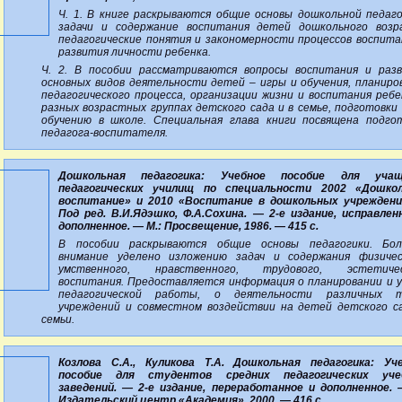
Ч. 1. В книге раскрываются общие основы дошкольной педаго
задачи и содержание воспитания детей дошкольного возр
педагогические понятия и закономерности процессов воспита
развития личности ребенка.
Ч. 2. В пособии рассматриваются вопросы воспитания и раз
основных видов деятельности детей – игры и обучения, планиро
педагогического процесса, организации жизни и воспитания ребе
разных возрастных группах детского сада и в семье, подготовки 
обучению в школе. Специальная глава книги посвящена подго
педагога-воспитателя.
Дошкольная педагогика: Учебное пособие для учащ
педагогических училищ по специальности 2002 «Дошкол
воспитание» и 2010 «Воспитание в дошкольных учреждени
Под ред. В.И.Ядэшко, Ф.А.Сохина. — 2-е издание, исправлен
дополненное. — М.: Просвещение, 1986. — 415 с.
В пособии раскрываются общие основы педагогики. Бол
внимание уделено изложению задач и содержания физичес
умственного, нравственного, трудового, эстетичес
воспитания. Предоставляется информация о планировании и 
педагогической работы, о деятельности различных т
учреждений и совместном воздействии на детей детского с
семьи.
Козлова С.А., Куликова Т.А. Дошкольная педагогика: Уч
пособие для студентов средних педагогических уче
заведений. — 2-е издание, переработанное и дополненное. 
Издательский центр «Академия», 2000. — 416 с.