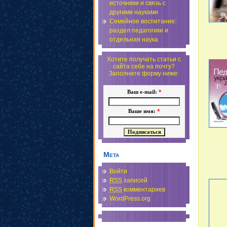
источники и связь с
другими науками
Семейное воспитание:
раздел педагогики и
отдельная наука
Хотите получать статьи с
сайта себе на почту?
Заполните форму ниже:
Ваш e-mail:
*
Ваше имя:
*
Мета
Войти
RSS
записей
RSS
комментариев
WordPress.org