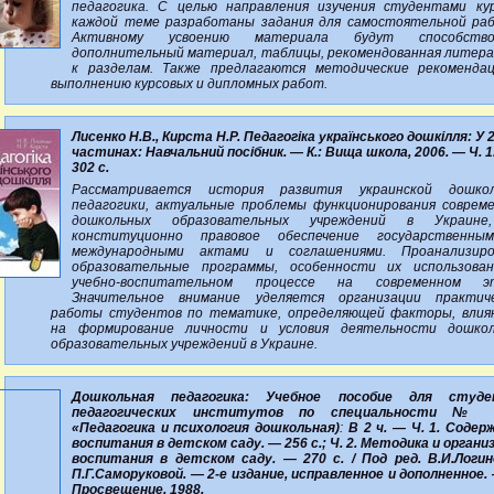
педагогика. С целью направления изучения студентами ку
каждой теме разработаны задания для самостоятельной ра
Активному усвоению материала будут способство
дополнительный материал, таблицы, рекомендованная литер
к разделам. Также предлагаются методические рекоменда
выполнению курсовых и дипломных работ.
Лисенко Н.В., Кирста Н.Р. Педагогіка українського дошкілля: У 
частинах: Навчальний посібник. — К.: Вища школа, 2006. — Ч. 1
302 с.
Рассматривается история развития украинской дошкол
педагогики, актуальные проблемы функционирования соврем
дошкольных образовательных учреждений в Украине
конституционно правовое обеспечение государственны
международными актами и соглашениями. Проанализиро
образовательные программы, особенности их использова
учебно-воспитательном процессе на современном эт
Значительное внимание уделяется организации практич
работы студентов по тематике, определяющей факторы, вли
на формирование личности и условия деятельности дошко
образовательных учреждений в Украине.
Дошкольная педагогика: Учебное пособие для студе
педагогических институтов по специальности № 
«Педагогика и психология дошкольная)
:
В 2 ч. — Ч. 1. Содер
воспитания в детском саду. — 256 с.; Ч. 2. Методика и органи
воспитания в детском саду. — 270 с. / Под ред. В.И.Логин
П.Г.Саморуковой. — 2-е издание, исправленное и дополненное. 
Просвещение, 1988.