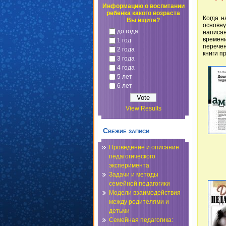
Информацию о воспитании
ребенка какого возраста
Когда н
Вы ищите?
основн
до года
написа
времени
1 год
перечен
2 года
книги п
3 года
4 года
5 лет
6 лет
View Results
Свежие записи
Проведение и описание
педагогического
эксперимента
Задачи и методы
семейной педагогики
Модели взаимодействия
между родителями и
детьми
Семейная педагогика: