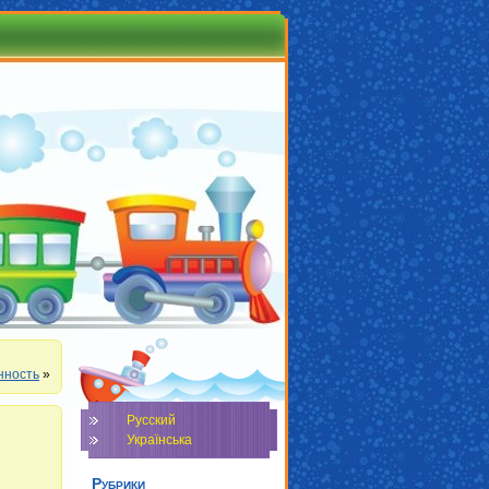
нность
»
Русский
Українська
Рубрики