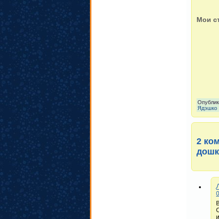
Мои с
Опублик
Ядэшко
2 ко
дошк
0