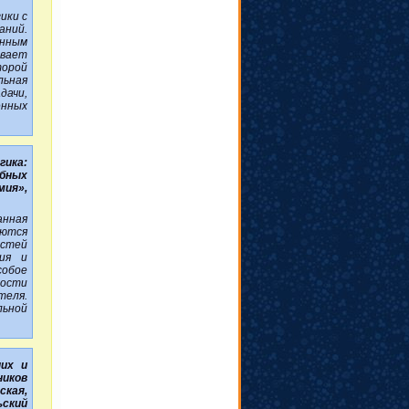
ики с
ний.
нным
вает
торой
льная
ачи,
енных
гика:
ебных
мия»,
анная
аются
остей
ния и
собое
ности
теля.
льной
них и
иков
кая,
ьский