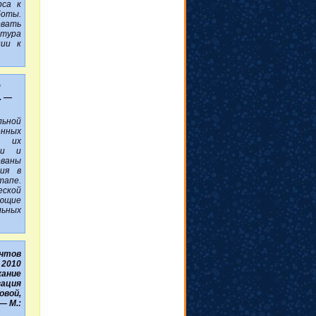
рса к
боты.
вать
атура
ции к
2
. —
ьной
енных
, их
ми и
ваны
ния в
апе.
еской
яющие
льных
нтов
2010
жание
зация
овой,
— М.: