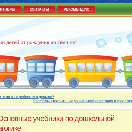
РТНЕРЫ
КОНТАКТЫ
РЕКОМЕНДУЮ
ии детей от рождения до семи лет
ите ли вы с ребенком о деньгах?
Программы воспитания дошкольников: история и совреме
Основные учебники по дошкольной
агогике