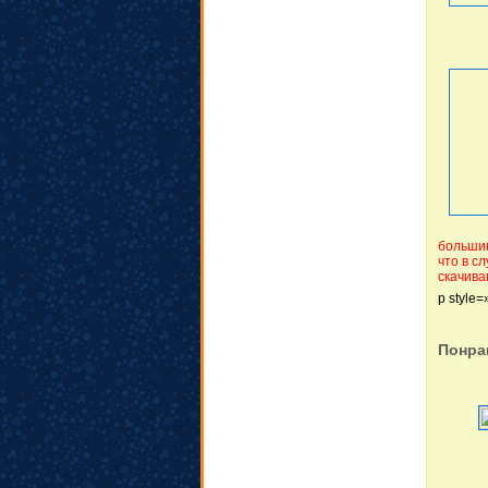
большин
что в с
скачива
p style=»
Понра