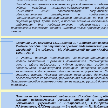
В пособии раскрываются основные вопросы дошкольной педагог
учётом новейших психолого-педагогических исследова
Содержание книги соответствует государстве
образовательным стандартам и предусматри
преемственность профессионального образования на его в
ступени (в вузе). Кроме того, в пособие включена дополните
информация для любознательных, педагогические зад
практические творческие задания, имеющие целью проверку усво
знаний.
Болотина Л.Р., Комарова Т.С., Баранов С.П. Дошкольная педаго
Учебное пособие для студентов средних педагогических уч
заведений. – 2-е издание. – М.: Издательский центр «Акаде
1997. – 240 с.
В учебном пособии представлена личностно-ориентиров
модель воспитания и развития дошкольников. Рассматрив
цели и задачи педагогики с учётом возрастных особенн
дошкольников; анализируется специфика процессов обуче
воспитания в дошкольном образовательном учреждении. О
внимание авторы уделяют вопросам организации деятель
педагогического коллектива, формированию личности воспита
Завершает пособие мини-хрестоматия из истории русской дошко
педагогики.
Практикум по дошкольной педагогике: Пособие для сред
высших педагогических учебных заведений и работн
дошкольных учреждений / Г.С.Красницкая, Б.Р.Борщанс
Л.А.Ненашева, Л.Г.Семушкина. — 2-е издание. — М.: Издател