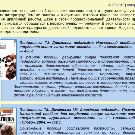
31.07.2012 | Авто
ачинается освоение новой профессии закономерно, что студенты ищут уч
ую литературу. Тем же заняты и выпускники, которым нужна эта литерат
ния дипломной работы. Даже в своей профессиональной деятельности в
 приходится обращаться к первоисточнику — учебнику. В этой статье я х
ь основной литературы по дошкольной педагогике с аннотациями. Надеюсь,
ригодятся и родителям.
Поніманська Т.І. Дошкільна педагогіка: Навчальний посібни
студентів вищих навчальних закладів. — К.: «Академвидав», 
— 456 с.
В учебном пособии раскрыты общие положения дошкол
педагогики, вопросы развития зарубежной и отечественной т
и практики дошкольного образования, задания, содержа
методы воспитания детей дошкольного возраста. Дета
освещены физическое, умственное, моральное, трудо
эстетическое воспитание. Намечены общие особенности право
экологического, экономического, полового и гендерного воспит
Значительное внимание уделено вопросам воспитания детей в иг
процессе обучения, а также взаимодействия детского сада, се
школы в работе с детьми дошкольного возраста.
Поніманська Т.І., Дичківська І.М. Дошкільна педагогіка. Практ
Навчальний посібник для студентів вищих навчальних закл
спеціальність «Дошкільне виховання». — К.: Видавничи
«Слово», 2004. — 352 с.
Содержание пособия составляют разработки семинарс
практических и лабораторных занятий по курсу дошкол