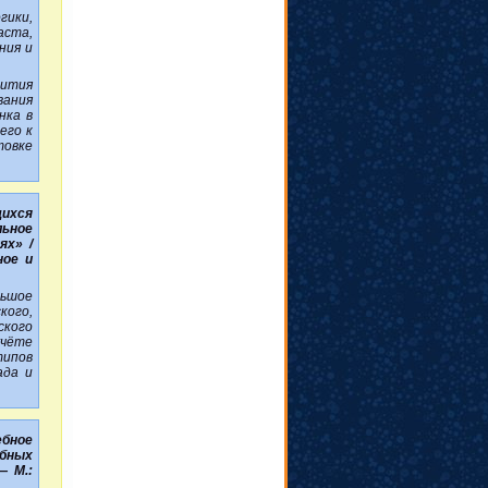
гики,
аста,
ния и
вития
вания
нка в
его к
товке
ихся
ьное
ях» /
ное и
ьшое
кого,
кого
учёте
ипов
ада и
ебное
бных
— М.: