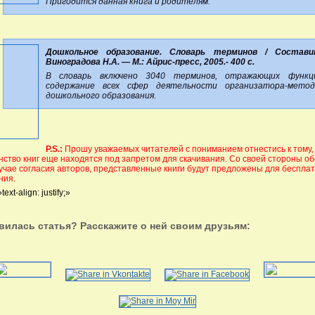
Пригодится данная книга и родителям.
Дошкольное образование. Словарь терминов / Состави
Виноградова Н.А. — М.: Айрис-пресс, 2005.- 400 с.
В словарь включено 3040 терминов, отражающих функц
содержание всех сфер деятельности организатора-мето
дошкольного образования.
P.S.:
Прошу уважаемых читателей с пониманием отнестись к тому,
ство книг еще находятся под запретом для скачивания. Со своей стороны о
лучае согласия авторов, представленные книги будут предложены для беспла
ния.
text-align: justify;»
вилась статья? Расскажите о ней своим друзьям: