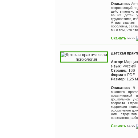
Описание:
Авт
потрясающий под
действительно 
ваших детей 
трудностями, изб
А вас сделает 
проблемы, связа
вы о том, что эт
Скачать
>> >>
Детская практ
Автор:
Марцинк
Язык:
Русский
Страниц:
166
Формат:
PDF
Размер:
1,25 
Описание:
В 
высшего профе
практической 
дошкольном учр
возраста. Отра
коррекция псих
оформление доку
Для студентов
психологов, раб
Скачать
>> >>