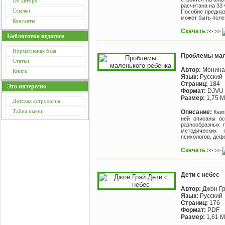
Об авторе
расчитана на 33 
Ссылки
Пособие предназ
может быть поле
Контакты
Скачать
>> >>
Библиотека педагога
Нормативная база
Проблемы мал
Статьи
Автор:
Монина Г
Книги
Язык:
Русский
Страниц:
184
Это интересно
Формат:
DJVU
Размер:
1,75 
Детская астрология
Тайна имени
Описание:
Кни
ней описаны ос
разнообразных 
методических 
психологов, дефе
Скачать
>> >>
Дети с небес
Автор:
Джон Г
Язык:
Русский
Страниц:
176
Формат:
PDF
Размер:
1,61 