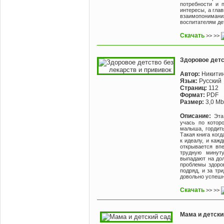
потребности и 
интересы, а гла
взаимопонимани
воспитателям де
Скачать
>> >>
Здоровое детс
Автор:
Никитин
Язык:
Русский
Страниц:
112
Формат:
PDF
Размер:
3,0 Mb
Описание:
Эта
учась по котор
малыша, гордить
Такая книга когд
к идеалу, и каж
открывается вп
трудную минут
выпадают на дол
проблемы здоров
подряд, и за тр
довольно успешн
Скачать
>> >>
Мама и детски