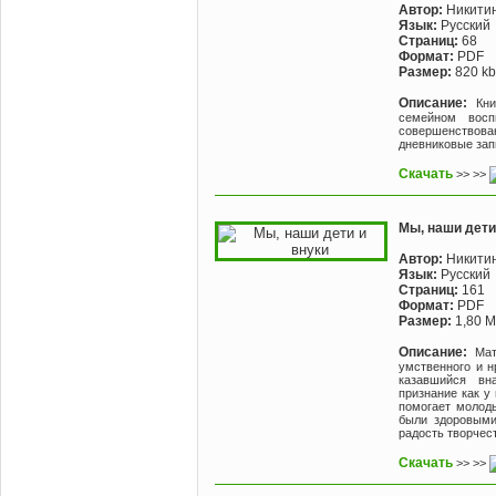
Автор:
Hикитин
Язык:
Русский
Страниц:
68
Формат:
PDF
Размер:
820 kb
Описание:
Кн
семейном восп
совершенствова
дневниковые зап
Скачать
>> >>
Мы, наши дети
Автор:
Никитин
Язык:
Русский
Страниц:
161
Формат:
PDF
Размер:
1,80 
Описание:
Мат
умственного и н
казавшийся вн
признание как у
помогает молод
были здоровым
радость творчес
Скачать
>> >>