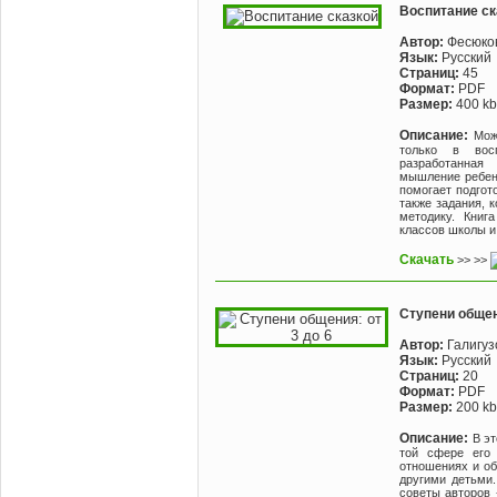
Воспитание ск
Автор:
Фесюков
Язык:
Русский
Страниц:
45
Формат:
PDF
Размер:
400 kb
Описание:
Мож
только в восп
разработанная
мышление ребенк
помогает подгото
также задания, 
методику. Книг
классов школы и,
Скачать
>> >>
Ступени общени
Автор:
Галигуз
Язык:
Русский
Страниц:
20
Формат:
PDF
Размер:
200 kb
Описание:
В эт
той сфере его 
отношениях и об
другими детьми
советы авторов 