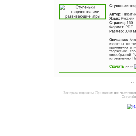
Ступеньки тво
Автор:
Никитин
Язык:
Русский
Страниц:
160
Формат:
PDF
Размер:
3,40 
Описание:
Авт
известны не то
применения и и
творческие спо
своеобразной "
изготовлению. Н
Скачать
>> >>
<<
Все права защищены. При полном или частичном
Copyrigh