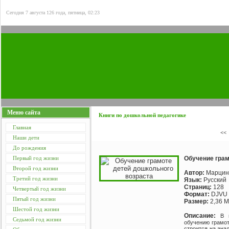
Сегодня 7 августа 126 года, пятница, 02:23
Меню сайта
Книги по дошкольной педагогике
Главная
<<
Наши дети
До рождения
Первый год жизни
Обучение грам
Второй год жизни
Автор:
Марцинк
Третий год жизни
Язык:
Русский
Страниц:
128
Четвертый год жизни
Формат:
DJVU
Пятый год жизни
Размер:
2,36 
Шестой год жизни
Описание:
В 
Седьмой год жизни
обучению грамот
строится на ана