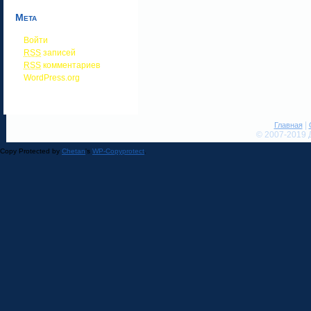
Мета
Войти
RSS
записей
RSS
комментариев
WordPress.org
|
Главная
© 2007-2019 
Copy Protected by
Chetan
's
WP-Copyprotect
.