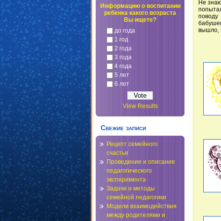
Не знаю
Информацию о воспитании
попытал
ребенка какого возраста
поводу
Вы ищете?
бабуше
вышло, 
до года
1 год
2 года
3 года
4 года
5 лет
6 лет
View Results
Свежие записи
Рецепт семейного
счастья
Проведение и описание
педагогического
эксперимента
Задачи и методы
семейной педагогики
Модели взаимодействия
между родителями и