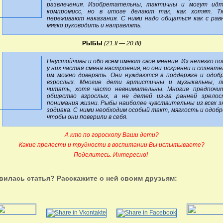
развлечения. Изобретательны, тактичны и могут ид
компромисс, но в итоге делают так, как хотят. Т
переживают наказания. С ними надо общаться как с рав
мягко руководить и направлять.
РЫБЫ
(21.II — 20.III)
Неустойчивы и обо всем имеют свое мнение. Их нелегко по
у них частая смена настроения, но они искренни и сознате
им можно доверять. Они нуждаются в поддержке и одоб
взрослых. Многие дети артистичны и музыкальны, 
читать, хотя часто невнимательны. Многие предпоч
общество взрослых, а не детей из-за ранней зрело
понимания жизни. Рыбы наиболее чувствительны из всех з
зодиака. С ними необходим особый такт, мягкость и одобр
чтобы они поверили в себя.
А кто по гороскопу Ваши дети?
Какие прелести и трудности в воспитании Вы испытываете?
Поделитесь. Интересно!
вилась статья? Расскажите о ней своим друзьям: