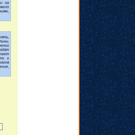
ти на
яжело
ными,
нять,
льны,
рении
любят
итают
сти и
наков
ение,