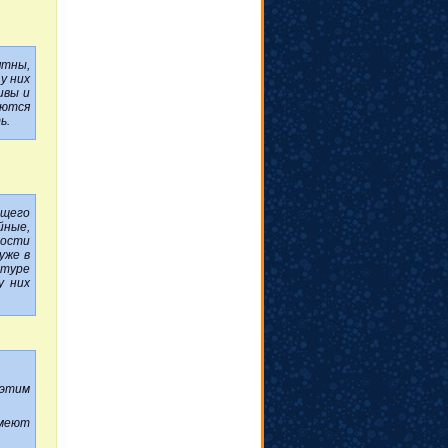
ятны,
у них
ивы и
ются
ь.
щего
йные,
ности
уже в
атуре
у них
этим
меют