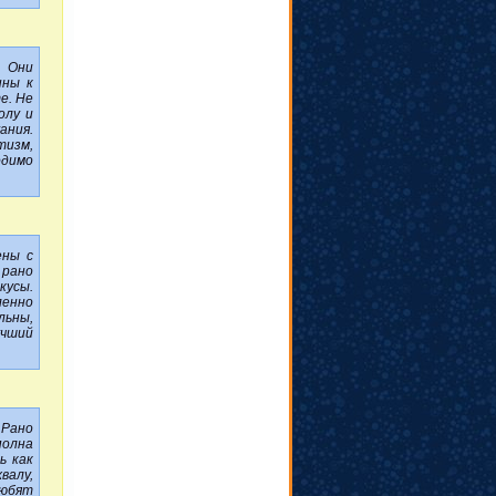
. Они
нны к
е. Не
олу и
ания.
тизм,
димо
ены с
 рано
кусы.
ленно
ьны,
учший
 Рано
полна
ь как
валу,
Любят