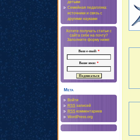
детьми
Семейная педагогика:
источники и связь с
другими науками
Хотите получать статьи с
сайта себе на почту?
Заполните форму ниже:
Ваш e-mail:
*
Ваше имя:
*
Мета
Войти
RSS
записей
RSS
комментариев
WordPress.org