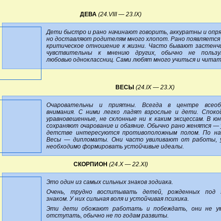
ДЕВА
(24.VIII — 23.IX)
Дети быстро и рано начинают говорить, аккуратны и опр
но доставляют родителям много хлопот. Рано появляется 
критическое отношение к жизни. Часто бывают застенч
чувствительны к мнению других, обычно не пользу
любовью одноклассниц. Сами любят много учиться и читат
ВЕСЫ
(24.IX — 23.X)
Очаровательны и приятны. Всегда в центре всеоб
внимания. С ними легко ладят взрослые и дети. Споко
уравновешенные, не склонные ни к каким эксцессам. В ю
сохраняют очарование и обаяние. Обычно рано женятся — 
детстве интересуются противоположным полом. По н
Весы — дипломаты. Они часто увиливают от работы, 
необходимо формировать устойчивые идеалы.
СКОРПИОН
(24.X — 22.XI)
Это один из самых сильных знаков зодиака.
Очень, трудно воспитывать детей, рожденных под 
знаком. У них сильная воля и устойчивая психика.
Эти дети обожают работать и побеждать, они не у
отступать, обычно не по годам развиты.