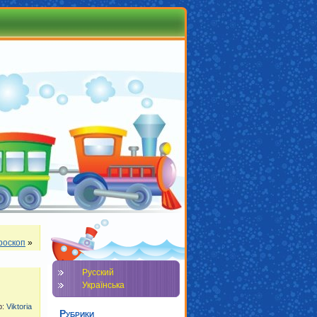
роскоп
»
Русский
Українська
р:
Viktoria
Рубрики