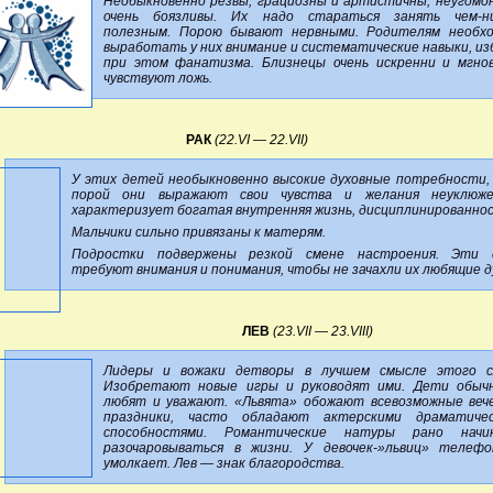
Необыкновенно резвы, грациозны и артистичны, неугомо
очень боязливы. Их надо стараться занять чем-ни
полезным. Порою бывают нервными. Родителям необх
выработать у них внимание и систематические навыки, из
при этом фанатизма. Близнецы очень искренни и мгно
чувствуют ложь.
РАК
(22.VI — 22.VII)
У этих детей необыкновенно высокие духовные потребности,
порой они выражают свои чувства и желания неуклюже
характеризует богатая внутренняя жизнь, дисциплинированно
Мальчики сильно привязаны к матерям.
Подростки подвержены резкой смене настроения. Эти 
требуют внимания и понимания, чтобы не зачахли их любящие д
ЛЕВ
(
23.VII — 23.VIII)
Лидеры и вожаки детворы в лучшем смысле этого с
Изобретают новые игры и руководят ими. Дети обыч
любят и уважают. «Львята» обожают всевозможные веч
праздники, часто обладают актерскими драматичес
способностями. Романтические натуры рано начи
разочаровываться в жизни. У девочек-»львиц» телеф
умолкает. Лев — знак благородства.