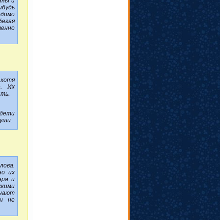
нны и
будь
одимо
бегая
венно
 хотя
. Их
сть.
дети
уши.
лова.
но их
ера и
кими
нают
он не