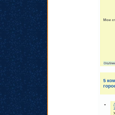
Мои с
Опублик
5 ко
горо
1