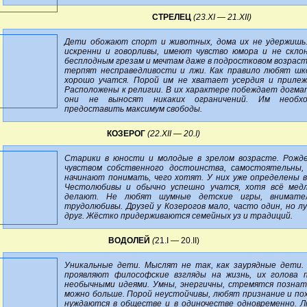
СТРЕЛЕЦ
(23.XI — 21.XII)
Дети обожают спорт и животных, дома их не удержишь
искренни и говорливы, имеют чувство юмора и не скло
бесплодным грезам и мечтам даже в подростковом возраст
терпят несправедливости и лжи. Как правило любят шк
хорошо учатся. Порой им не хватает усердия и прилеж
Расположены к религии. В их характере побеждает догма
они не выносят никаких ограничений. Им необхо
предоставить максимум свободы.
КОЗЕРОГ
(22.XII — 20.I)
Старики в юности и молодые в зрелом возрасте. Рожд
чувством собственного достоинства, самостоятельны,
начинают понимать, чего хотят. У них уже определены в
Честолюбивы и обычно успешно учатся, хотя всё мед
делают. Не любят шумные детские игры, внимател
трудолюбивы. Друзей у Козерогов мало, часто один, но л
друг. Жёстко придерживаются семейных уз и традиций.
ВОДОЛЕЙ
(
21.I — 20.II)
Уникальные дети. Мыслят не так, как заурядные дети.
проявляют философские взгляды на жизнь, их голова 
необычными идеями. Умны, энергичны, стремятся познат
можно больше. Порой неустойчивы, любят признание и пох
нуждаются в обществе и в одиночестве одновременно. 