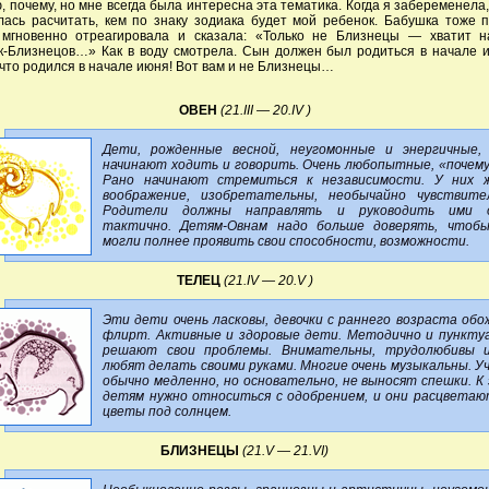
, почему, но мне всегда была интересна эта тематика. Когда я забеременела,
ась расчитать, кем по знаку зодиака будет мой ребенок. Бабушка тоже 
 мгновенно отреагировала и сказала: «Только не Близнецы — хватит н
к-Близнецов…» Как в воду смотрела. Сын должен был родиться в начале и
что родился в начале июня! Вот вам и не Близнецы…
ОВЕН
(21.III — 20.IV )
Дети, рожденные весной, неугомонные и энергичные,
начинают ходить и говорить. Очень любопытные, «почему
Рано начинают стремиться к независимости. У них 
воображение, изобретательны, необычайно чувствите
Родители должны направлять и руководить ими о
тактично. Детям-Овнам надо больше доверять, чтоб
могли полнее проявить свои способности, возможности.
ТЕЛЕЦ
(21.IV — 20.V )
Эти дети очень ласковы, девочки с раннего возраста об
флирт. Активные и здоровые дети. Методично и пункту
решают свои проблемы. Внимательны, трудолюбивы 
любят делать своими руками. Многие очень музыкальны. У
обычно медленно, но основательно, не выносят спешки. К
детям нужно относиться с одобрением, и они расцветаю
цветы под солнцем.
БЛИЗНЕЦЫ
(21.V — 21.VI)