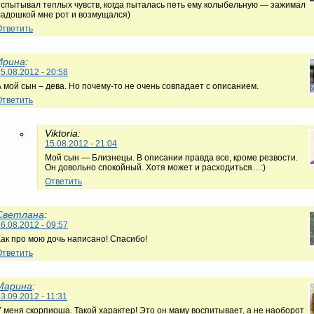
испытывал теплых чувств, когда пыталась петь ему колыбельную — зажимал
ладошкой мне рот и возмущался)
Ответить
Ирина
:
5.08.2012 - 20:58
А мой сын – дева. Но почему-то не очень совпадает с описанием.
Ответить
Viktoria:
15.08.2012 - 21:04
Мой сын — Близнецы. В описании правда все, кроме резвости.
Он довольно спокойный. Хотя может и расходиться…:)
Ответить
Светлана
:
6.08.2012 - 09:57
Как про мою дочь написано! Спасибо!
Ответить
Марина
:
3.09.2012 - 11:31
У меня скорпиоша. Такой характер! Это он маму воспитывает, а не наоборот