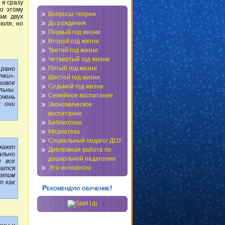
 я сразу
по этому
Вопросы теории
ам двух
До рождения
юля, но
Первый год жизни
Второй год жизни
Третий год жизни
Четвертый год жизни
Пятый год жизни
 рано
чки».
Шестой год жизни
живое
Седьмой год жизни
льны.
Семейное воспитание
чень
ы они
Экономическое
воспитание
Библиотека
Медиатека
Социальный педагог ДОУ
ожают
Дипломная работа по
ально
дошкольной педагогике
и все
Это интересно
чатся
 этим
т как
Рекомендую обучение!