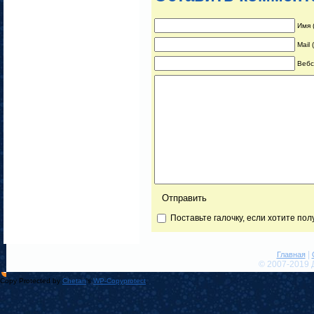
Имя 
Mail
Вебс
Поставьте галочку, если хотите по
|
Главная
© 2007-2019 
Copy Protected by
Chetan
's
WP-Copyprotect
.