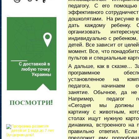
педагогу. С его помощью
эффективного сотрудничес
дошколятами. На рисунке вы
дать каждому ребенку.
организовать интересн
индивидуально с ребенком, 
детей. Все зависит от целей
момент. Все, что понадобитс
пультов и специальные карто
А дальше, как в сказке… З
программное обеспеч
установленное на комп
педагога, начинаем о
занятие. Обычное, да не 
Например, педагог го
«Сегодня мы должны 
картинку с животным, кот
столах ищут нужную карто
динамика, встроенного на 
правильно ответил. Есл
предложит ему попробова