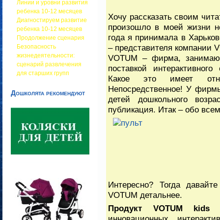
Линии и уровни развития
ребенка 10-12 месяцев
Хочу рассказать своим чита
Диагностируем развитие
произошло в моей жизни не
ребенка 10-12 месяцев
года я принимала в Харько
Продолжение сценария
– представителя компании V
Безопасность
жизнедеятельности:
VOTUM – фирма, занимающ
сценарий развлечения
поставкой интерактивного
для старших групп
Какое это имеет от
Непосредственное! У фирм
Дошколята рекомендуют
детей дошкольного возр
публикация. Итак – обо всем
Интересно? Тогда давайт
VOTUM детальнее.
Продукт
VOTUM
kids
—
инновационных интеракт