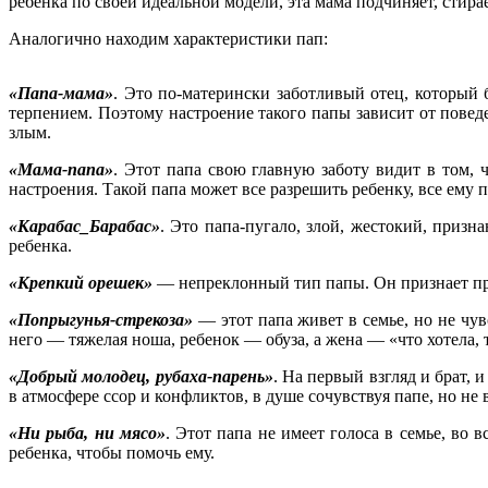
ребенка по своей идеальной модели, эта мама подчиняет, стира
Аналогично находим характеристики пап:
«Папа-мама»
. Это по-матерински заботливый отец, который б
терпением. Поэтому настроение такого папы зависит от повед
злым.
«Мама-папа»
. Этот папа свою главную заботу видит в том, ч
настроения. Такой папа может все разрешить ребенку, все ему п
«Карабас_Барабас»
. Это папа-пугало, злой, жестокий, призн
ребенка.
«Крепкий орешек»
— непреклонный тип папы. Он признает пра
«Попрыгунья-стрекоза»
— этот папа живет в семье, но не чув
него — тяжелая ноша, ребенок — обуза, а жена — «что хотела,
«Добрый молодец, рубаха-парень»
. На первый взгляд и брат, 
в атмосфере ссор и конфликтов, в душе сочувствуя папе, но не 
«Ни рыба, ни мясо»
. Этот папа не имеет голоса в семье, во 
ребенка, чтобы помочь ему.