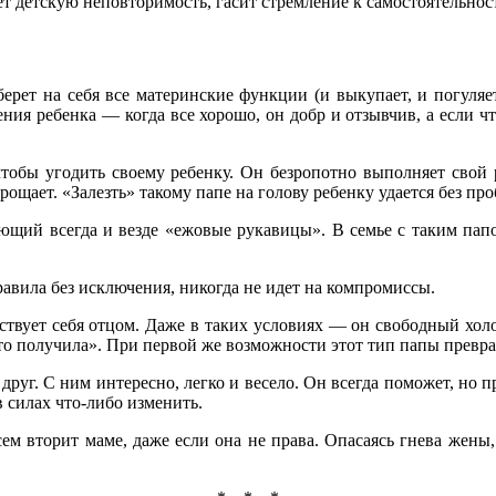
ет детскую неповторимость, гасит стремление к самостоятельнос
ерет на себя все материнские функции (и выкупает, и погуляет
ения ребенка — когда все хорошо, он добр и отзывчив, а если 
тобы угодить своему ребенку. Он безропотно выполняет свой ро
рощает. «Залезть» такому папе на голову ребенку удается без пр
ающий всегда и везде «ежовые рукавицы». В семье с таким папо
вила без исключения, никогда не идет на компромиссы.
ствует себя отцом. Даже в таких условиях — он свободный холо
 то получила». При первой же возможности этот тип папы превра
и друг. С ним интересно, легко и весело. Он всегда поможет, но 
в силах что-либо изменить.
всем вторит маме, даже если она не права. Опасаясь гнева жен