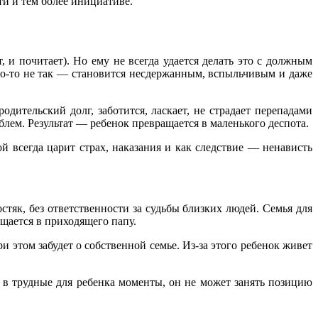
ти и тем более инициативе.
, и почитает). Но ему не всегда удается делать это с должным
что-то не так — становится несдержанным, вспыльчивым и даже
дительский долг, заботится, ласкает, не страдает перепадами
облем. Результат — ребенок превращается в маленького деспота.
й всегда царит страх, наказания и как следствие — ненависть
стяк, без ответственности за судьбы близких людей. Семья для
щается в приходящего папу.
при этом забудет о собственной семье. Из-за этого ребенок живет
ы, в трудные для ребенка моменты, он не может занять позицию