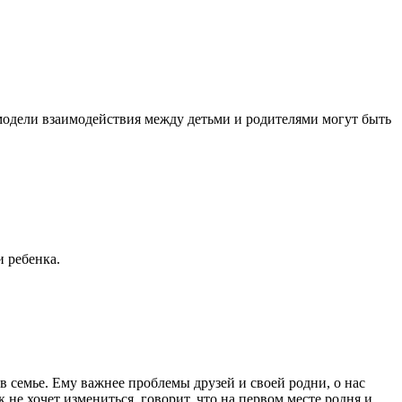
, модели взаимодействия между детьми и родителями могут быть
и ребенка.
 семье. Ему важнее проблемы друзей и своей родни, о нас
 не хочет измениться, говорит, что на первом месте родня и