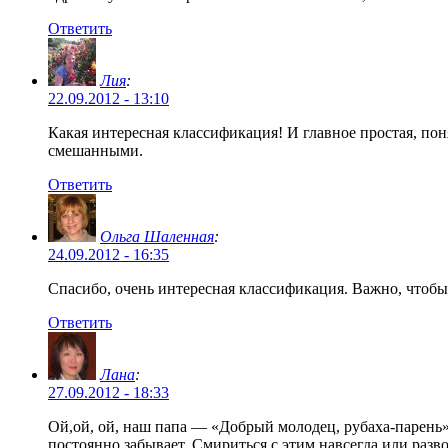
Ответить
Лия
:
22.09.2012 - 13:10
Какая интересная классификация! И главное простая, пон
смешанными.
Ответить
Ольга Шаленная
:
24.09.2012 - 16:35
Спасибо, очень интересная классификация. Важно, чтобы
Ответить
Лана
:
27.09.2012 - 18:33
Ой,ой, ой, наш папа — «Добрый молодец, рубаха-парень»
постоянно забывает. Смириться с этим навсегда или разво