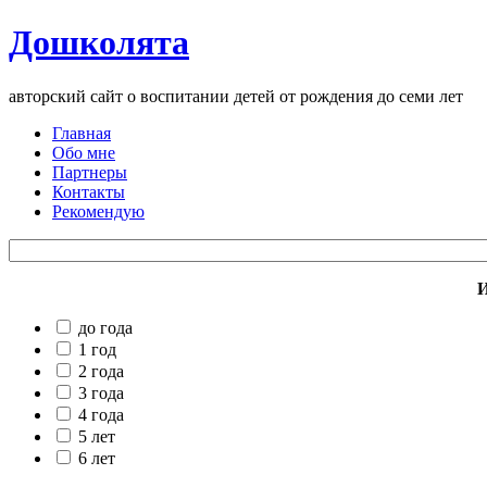
Дошколята
авторский сайт о воспитании детей от рождения до семи лет
Главная
Обо мне
Партнеры
Контакты
Рекомендую
И
до года
1 год
2 года
3 года
4 года
5 лет
6 лет