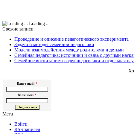
Loading ...
Свежие записи
Проведение и описание педагогического эксперимента
Задачи и методы семейной педагогики
Модели взаимодействия между родителями и детьми
Семейная педагогика: источники и связь с другими наук
Семейное воспитание: раздел педагогики и отдельная нау
Хо
Ваш e-mail:
*
Ваше имя:
*
Мета
Войти
RSS
записей