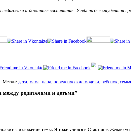
* * *
едагогика и домашнее воспитание: Учебник для студентов средни
| Метки:
дети
,
мама
,
папа
,
поведенческие модели
,
ребенок
,
семья
я между родителями и детьми”
нравится изложение темы. Я тоже учился в Старт-апе. Желаю усп