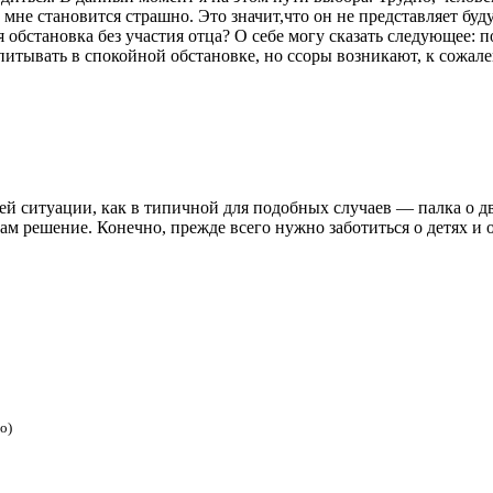
 мне становится страшно. Это значит,что он не представляет буду
обстановка без участия отца? О себе могу сказать следующее: п
спитывать в спокойной обстановке, но ссоры возникают, к сожал
й ситуации, как в типичной для подобных случаев — палка о дв
м решение. Конечно, прежде всего нужно заботиться о детях и 
о)