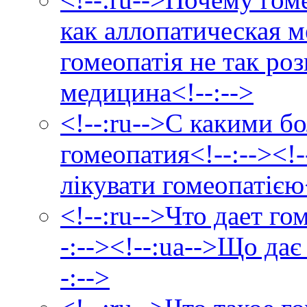
как аллопатическая м
гомеопатія не так ро
медицина<!--:-->
<!--:ru-->С какими б
гомеопатия<!--:--><!
лікувати гомеопатією<
<!--:ru-->Что дает г
-:--><!--:ua-->Що дає
-:-->