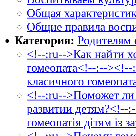
Общая характеристик
Общие правила воспи
Категория:
Родителям 
<!--:ru-->Как найти 
гомеопата<!--:--><!--
класичного гомеопата
<!--:ru-->Поможет л
развитии детям?<!--:
гомеопатія дітям із з
<!--:ru-->Почему гом