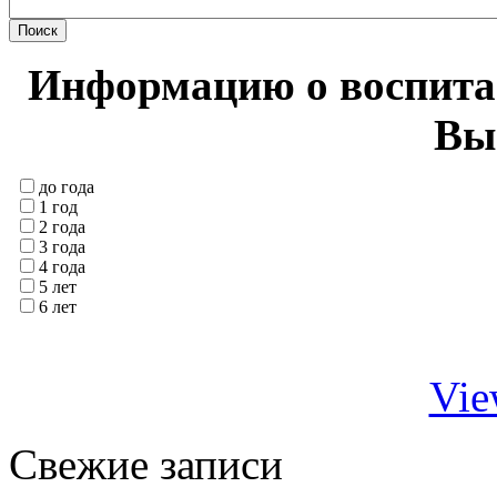
Информацию о воспитан
Вы
до года
1 год
2 года
3 года
4 года
5 лет
6 лет
Vie
Свежие записи