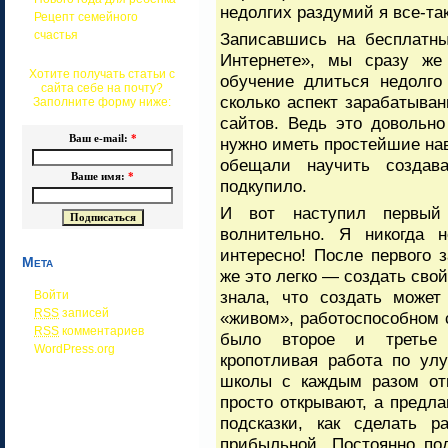
недолгих раздумий я все-та
Рецепт семейного
счастья
Записавшись на бесплатны
Интернете», мы сразу же
Хотите получать статьи с
обучение длиться недолго
сайта себе на почту?
сколько аспект зарабатыван
Заполните форму ниже:
сайтов. Ведь это довольно
Ваш e-mail:
*
нужно иметь простейшие на
обещали научить создав
Ваше имя:
*
подкупило.
И вот наступил первый
волнительно. Я никогда 
интересно! После первого 
Мета
же это легко — создать свой
знала, что создать может
Войти
RSS
записей
«живом», работоспособном 
RSS
комментариев
было второе и третье 
WordPress.org
кропотливая работа по ул
школы с каждым разом отк
просто открывают, а предл
подсказки, как сделать р
прибыльной. Постоянно по