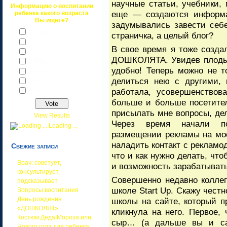
научные статьи, учебники, 
Информацию о воспитании
еще — создаются информац
ребенка какого возраста
Вы ищете?
задумывались завести себе
до года
страничка, а целый блог?
1 год
В свое время я тоже создал
2 года
ДОШКОЛЯТА. Увидев плоды с
3 года
удобно! Теперь можно не 
4 года
делиться нею с другими, 
5 лет
6 лет
работала, усовершенствов
больше и больше посетител
присылать мне вопросы, де
View Results
Через время начали по
Loading ...
размещении рекламы на мое
наладить контакт с рекламо
Свежие записи
что и как нужно делать, чт
Врач: советует,
и возможность зарабатывать
консультирует,
Совершенно недавно колле
подсказывает
школе Start Up. Скажу чест
Вопросы воспитания
День рождения
школы на сайте, который п
«ДОШКОЛЯТ»
кликнула на него. Первое,
Костюм Деда Мороза или
сыр… (а дальше вы и са
Нового года для ребенка