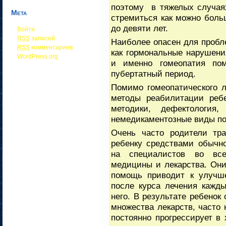
поэтому в тяжелых случаях
Мета
стремиться как можно боль
до девяти лет.
Войти
RSS
записей
Наиболее опасен для пробл
RSS
комментариев
как гормональные нарушен
WordPress.org
и именно гомеопатия пом
пубертатный период.
Помимо гомеопатического 
методы реабилитации ребе
методики, дефектологи
немедикаментозные виды п
Очень часто родители тра
ребенку средствами обычн
на специалистов во все
медицины и лекарства. Они
помощь приводит к улучше
после курса лечения кажд
него. В результате ребенок
множества лекарств, часто 
постоянно прогрессирует в