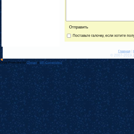
Поставьте галочку, если хотите по
|
Главная
© 2007-2019 
Copy Protected by
Chetan
's
WP-Copyprotect
.