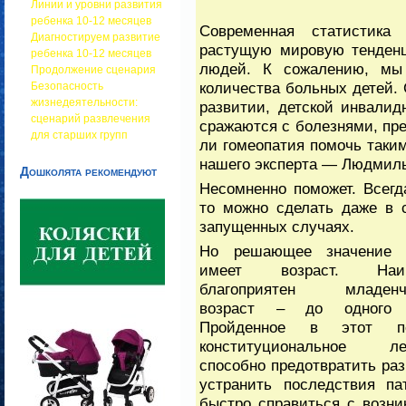
Линии и уровни развития
ребенка 10-12 месяцев
Современная статистика
Диагностируем развитие
растущую мировую тенденц
ребенка 10-12 месяцев
людей. К сожалению, мы 
Продолжение сценария
количества больных детей.
Безопасность
жизнедеятельности:
развитии, детской инвалид
сценарий развлечения
сражаются с болезнями, пр
для старших групп
ли гомеопатия помочь таким
нашего эксперта — Людмил
Дошколята рекомендуют
Несомненно поможет. Всегд
то можно сделать даже в 
запущенных случаях.
Но решающее значение 
имеет возраст. Наиб
благоприятен младенч
возраст – до одного 
Пройденное в этот п
конституциональное ле
способно предотвратить ра
устранить последствия па
быстро справиться с возн