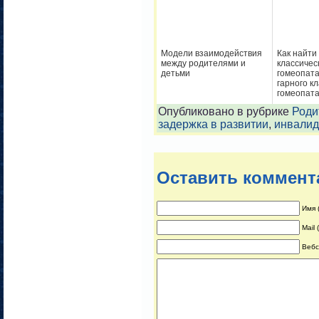
Модели взаимодействия
Как найти
между родителями и
классичес
детьми
гомеопата
гарного к
гомеопат
Опубликовано в рубрике
Роди
задержка в развитии
,
инвалид
Оставить коммент
Имя 
Mail
Вебс