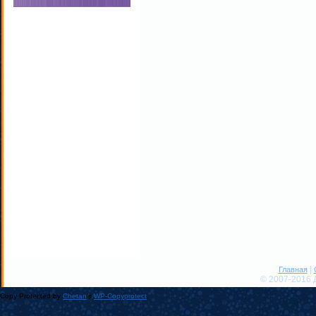
|
Главная
© 2007-2016 
Copy Protected by
Chetan
's
WP-Copyprotect
.