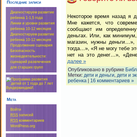
Последние записи
Диагностируем развитие
Некоторое время назад я д
ребенка 1-1,5 года
Мне кажется, что соврем
Линии и уровни развития
сообщают им определенн
ребенка 10-12 месяцев
Диагностируем развитие
деньгах. Или, как минимум
ребенка 10-12 месяцев
магазин, нужны деньги…», 
Продолжение сценария
тогда…», «Я не могу тебе эт
Безопасность
нет на это денег…», «Ден
жизнедеятельности:
далее »
сценарий развлечения
для старших групп
Опубликовано в рубрике
Библ
Метки:
дети и деньги
,
дети и э
ребенка
|
16 комментариев »
Мета
Войти
RSS
записей
RSS
комментариев
WordPress.org