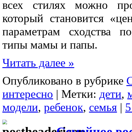
всех стилях можно про
который становится «це
параметрам сходства п
типы мамы и папы.
Читать далее »
Опубликовано в рубрике
интересно
| Метки:
дети
,
модели
,
ребенок
,
семья
|
5
Семейное во