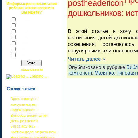
Информацию о воспитании
ребенка какого возраста
дошкольников: ис
Вы ищете?
до года
1 год
В этой статье я хочу с
2 года
воспитания детей дошкольно
3 года
4 года
освещения, остановлюс
5 лет
популярными или полезными
6 лет
Читать далее »
Опубликовано в рубрике
Библ
View Results
компонент
,
Малятко
,
Типовая
Loading ...
Свежие записи
Врач: советует,
консультирует,
подсказывает
Вопросы воспитания
День рождения
«ДОШКОЛЯТ»
Костюм Деда Мороза или
Нового года для ребенка