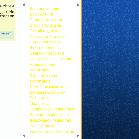
р:
Viktoria
Вопросы теории
идео. Но
До рождения
ателями
Первый год жизни
Второй год жизни
Третий год жизни
о умеет
Четвертый год жизни
Пятый год жизни
Шестой год жизни
Седьмой год жизни
Физическое воспитание
Нравственное
воспитание
Экономическое
воспитание
Семейное воспитание
Детская мастерская
Библиотека
Медиатека
Социальный педагог ДОУ
Дипломная работа по
дошкольной педагогике
Это интересно
Родителям о гомеопатии