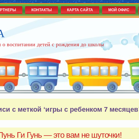
РТНЕРЫ
КОНТАКТЫ
КАРТА САЙТА
МОЙ ОФИС
А
 о воспитании детей с рождения до школы
иси с меткой ‘игры с ребенком 7 месяцев
Пунь Ги Гунь — это вам не шуточки!