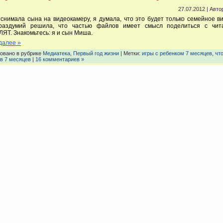
27.07.2012 | Авто
 снимала сына на видеокамеру, я думала, что это будет только семейное в
раздумий решила, что частью файлов имеет смысл поделиться с чит
Т. Знакомьтесь: я и сын Миша.
далее »
овано в рубрике
Медиатека
,
Первый год жизни
| Метки:
игры с ребенком 7 месяцев
,
чт
 в 7 месяцев
|
16 комментариев »