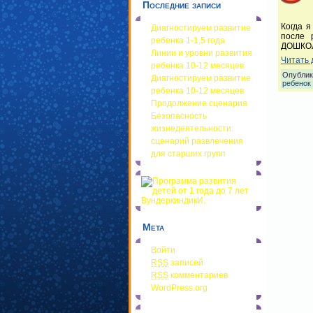
Последние записи
Когда я
Диагностируем развитие
после 
ребенка 1-1,5 года
ДОШКОЛЯ
Линии и уровни развития
Читать 
ребенка 10-12 месяцев
Опублик
Диагностируем развитие
ребенок
ребенка 10-12 месяцев
Продолжение сценария
Безопасность
жизнедеятельности:
сценарий развлечения
для старших групп
Мета
Войти
RSS
записей
RSS
комментариев
WordPress.org