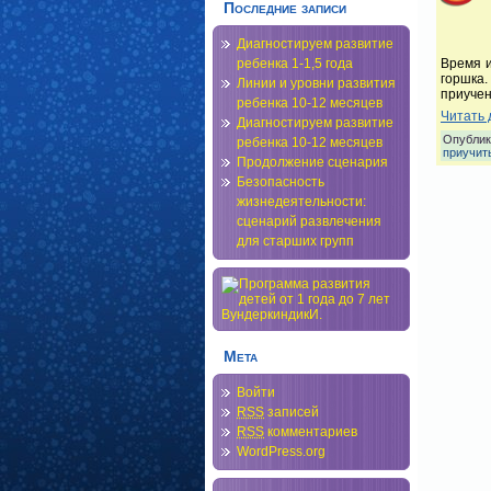
Последние записи
Диагностируем развитие
Время и
ребенка 1-1,5 года
горшка
Линии и уровни развития
приучен
ребенка 10-12 месяцев
Читать 
Диагностируем развитие
Опублик
ребенка 10-12 месяцев
приучить
Продолжение сценария
Безопасность
жизнедеятельности:
сценарий развлечения
для старших групп
Мета
Войти
RSS
записей
RSS
комментариев
WordPress.org