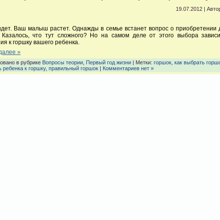
19.07.2012 | Авто
дет. Ваш малыш растет. Однажды в семье встанет вопрос о приобретении 
. Казалось, что тут сложного? Но на самом деле от этого выбора зависи
ия к горшку вашего ребенка.
далее »
овано в рубрике
Вопросы теории
,
Первый год жизни
| Метки:
горшок
,
как выбрать горш
 ребенка к горшку
,
правильный горшок
|
Комментариев нет »