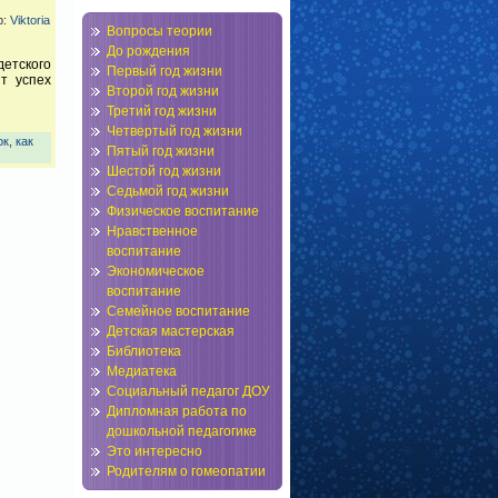
р:
Viktoria
Вопросы теории
До рождения
детского
Первый год жизни
т успех
Второй год жизни
Третий год жизни
Четвертый год жизни
ок
,
как
Пятый год жизни
Шестой год жизни
Седьмой год жизни
Физическое воспитание
Нравственное
воспитание
Экономическое
воспитание
Семейное воспитание
Детская мастерская
Библиотека
Медиатека
Социальный педагог ДОУ
Дипломная работа по
дошкольной педагогике
Это интересно
Родителям о гомеопатии