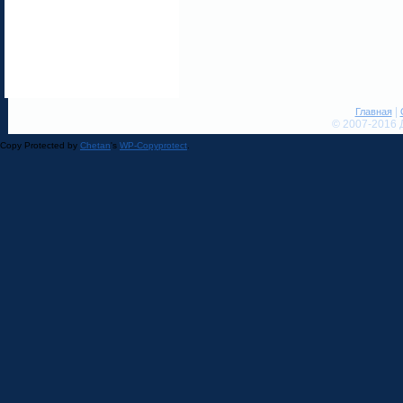
|
Главная
© 2007-2016 
Copy Protected by
Chetan
's
WP-Copyprotect
.