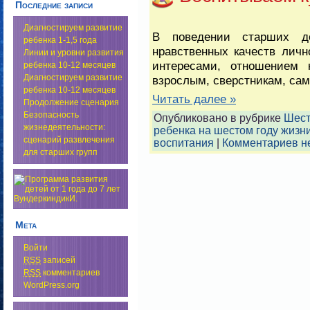
Последние записи
Диагностируем развитие
В поведении старших до
ребенка 1-1,5 года
нравственных качеств личн
Линии и уровни развития
интересами, отношением 
ребенка 10-12 месяцев
Диагностируем развитие
взрослым, сверстникам, сам
ребенка 10-12 месяцев
Читать далее »
Продолжение сценария
Безопасность
Опубликовано в рубрике
Шест
жизнедеятельности:
ребенка на шестом году жизн
сценарий развлечения
воспитания
|
Комментариев не
для старших групп
Мета
Войти
RSS
записей
RSS
комментариев
WordPress.org