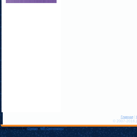
|
Главная
© 2007-2016 
Copy Protected by
Chetan
's
WP-Copyprotect
.