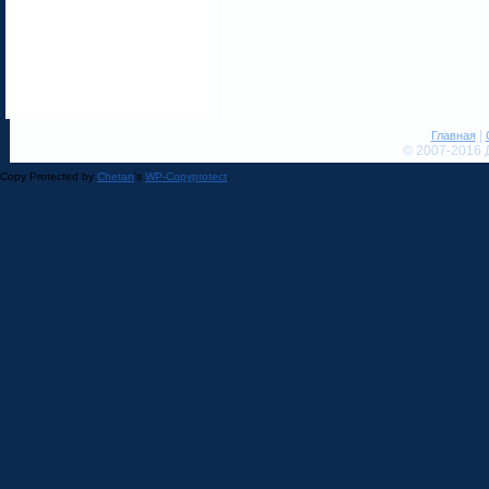
|
Главная
© 2007-2016 
Copy Protected by
Chetan
's
WP-Copyprotect
.