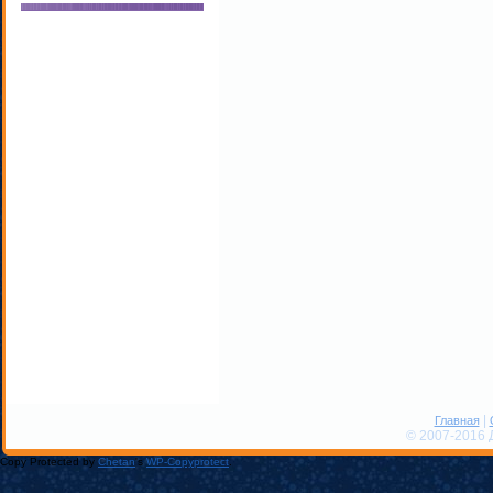
|
Главная
© 2007-2016 
Copy Protected by
Chetan
's
WP-Copyprotect
.