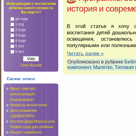
Информацию о воспитании
история и соврем
ребенка какого возраста
Вы ищете?
до года
1 год
В этой статье я хочу с
2 года
воспитания детей дошкольно
3 года
освещения, остановлюс
4 года
популярными или полезными
5 лет
6 лет
Читать далее »
Опубликовано в рубрике
Библ
View Results
компонент
,
Малятко
,
Типовая
Свежие записи
Врач: советует,
консультирует,
подсказывает
Вопросы воспитания
День рождения
«ДОШКОЛЯТ»
Костюм Деда Мороза или
Нового года для ребенка
Рецепт семейного