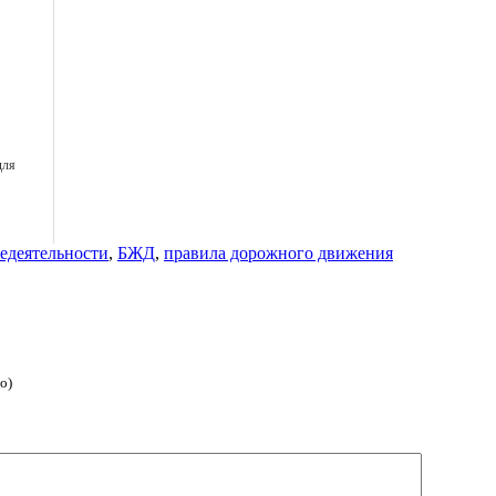
для
едеятельности
,
БЖД
,
правила дорожного движения
о)