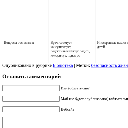
Вопросы воспитания
Врач: советует,
Иностранные языки 
консультирует,
детей
подсказываетЛікар: радить,
консультує, підказує
Опубликовано в рубрике
Бібліотека
| Метки:
безопасность жизн
Оставить комментарий
Имя (обязательно)
Mail (не будет опубликовано) (обязательн
Вебсайт