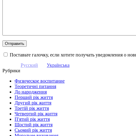
Поставьте галочку, если хотите получать уведомления о но
Русский
Українська
Рубрики
Физическое воспитание
Теоретичні питання
До народження
Перший рік життя
Другий рік життя
Третій рік життя
Четвертий рік життя
П'ятий рік життя
Шостий рік життя
Сьомий рік життя
Моральне виховання