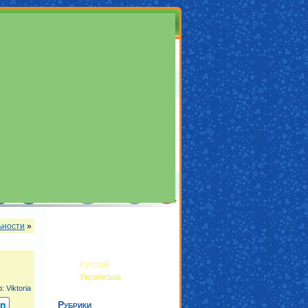
ьности
»
Русский
Українська
р:
Viktoria
In
Рубрики