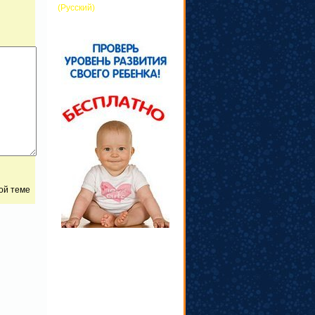
(Русский)
той теме