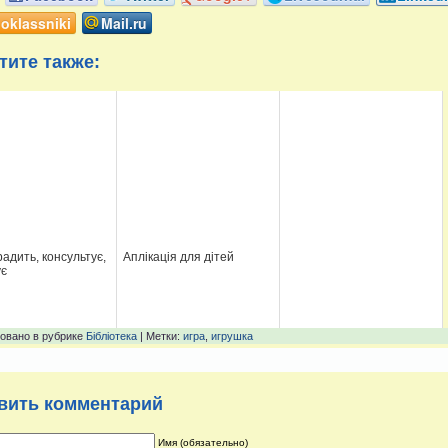
oklassniki
Mail.ru
тите также:
радить, консультує,
Аплікація для дітей
ує
овано в рубрике
Бібліотека
| Метки:
игра
,
игрушка
вить комментарий
Имя (обязательно)