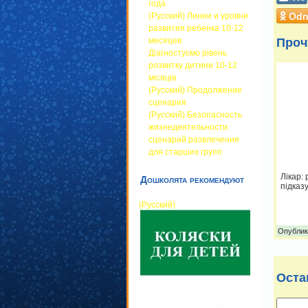
года
Odn
(Русский) Линии и уровни
развития ребенка 10-12
Проч
месяцев
Діагностуємо рівень
розвитку дитини 10-12
місяців
(Русский) Продолжение
сценария
(Русский) Безопасность
жизнедеятельности:
сценарий развлечения
для старших групп
Лікар: 
Дошколята рекомендуют
підказ
(Русский)
Опублик
Оста