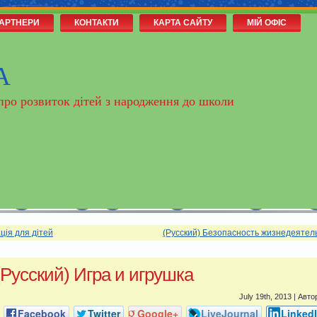
АРТНЕРИ
КОНТАКТИ
КАРТА САЙТУ
МІЙ ОФІС
А
 про розвиток дітей з народження до школи
ція для дітей
(Русский) Безопасность жизнедеятел
(Русский) Игра и игрушка
July 19th, 2013 | Авто
Facebook
Twitter
Google+
LiveJournal
Linked