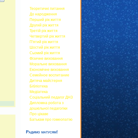
Теоретичні питання
До народження
Перший рік життя
Другий рік життя
Третій рік життя
Четвертий рік життя
П'ятий рік життя
Шостий рік життя
Сьомий рік життя
Фізичне виховання
Моральне виховання
Економічне виховання
Семейное воспитание
Дитяча майстерня
Бібліотека
Медіатека
Соціальний педагог ДНЗ
Дипломна робота з
дошкільної педагогіки
Про цікаве
Батькам про гомеопатію
Радимо матусям!