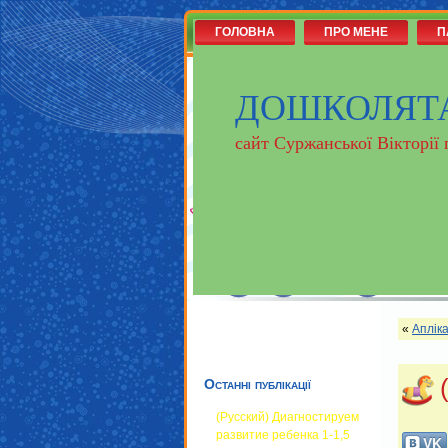
ГОЛОВНА
ПРО МЕНЕ
П
ДОШКОЛЯТ
сайт Суржанської Вікторії
«
Апліка
Останні публікації
(Русский) Диагностируем
развитие ребенка 1-1,5
VK