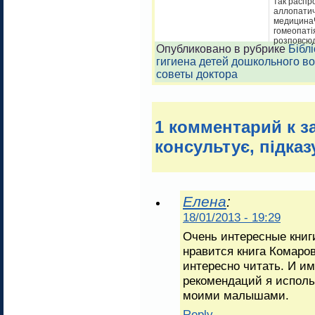
так распр
аллопати
медицина
гомеопаті
розповсюд
Опубликовано в рубрике
Бібл
гигиена детей дошкольного в
советы доктора
1 комментарий к за
консультує, підказ
Елена
:
18/01/2013 - 19:29
Очень интересные книг
нравится книга Комаро
интересно читать. И и
рекомендаций я исполь
моими малышами.
Reply