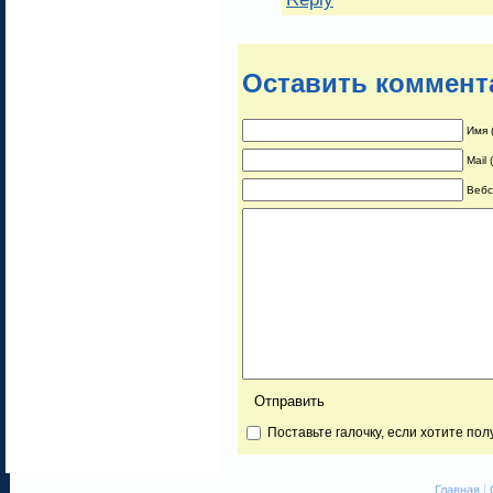
Оставить коммент
Имя 
Mail
Вебс
Поставьте галочку, если хотите по
|
Главная