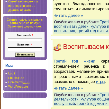
Семейная педагогика:
чувство благодарности 
источники и связь с
слушаться и симпатизирова
другими науками
Читать далее »
Хотите получать статьи с
Опубликовано в рубрике
Треті
сайта себе на почту?
воспитывать детей
,
культура 
Заполните форму ниже:
воспитания
,
третий год жизни
Ваш e-mail:
*
Воспитываем к
Ваше имя:
*
Третий год жизни
харак
Мета
стремлением ребенка к с
возрастает, желанием прини
Log in
и реальными возможност
Entries
RSS
возможно с помощью
игры
.
Comments
RSS
WordPress.org
Читать далее »
Опубликовано в рубрике
Треті
деятельности
,
культура обще
послушный
,
третий год жизни