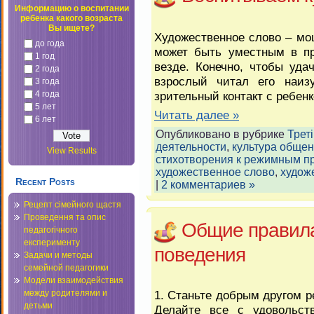
Информацию о воспитании
ребенка какого возраста
Вы ищете?
Художественное слово – мощ
до года
может быть уместным в пр
1 год
везде. Конечно, чтобы уда
2 года
взрослый читал его наиз
3 года
4 года
зрительный контакт с ребенк
5 лет
Читать далее »
6 лет
Опубликовано в рубрике
Треті
деятельности
,
культура обще
View Results
стихотворения к режимным п
художественное слово
,
худож
Recent Posts
|
2 комментариев »
Рецепт сімейного щастя
Проведення та опис
Общие правила
педагогічного
експерименту
поведения
Задачи и методы
семейной педагогики
Модели взаимодействия
между родителями и
1. Станьте добрым другом р
детьми
Делайте все с удовольст