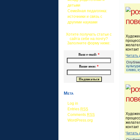
детьми
Семейная педагогика:
источники и связь с
пов
другими науками
Хотите получать статьи с
Художес
сайта себе на почту?
процес
Заполните форму ниже:
желател
контакт
Ваш e-mail:
*
Читать 
Опублик
культур
Ваше имя:
*
слово
,
х
Мета
пов
Log in
Entries
RSS
Художес
Comments
RSS
процес
WordPress.org
желател
контакт
Читать 
Опублик