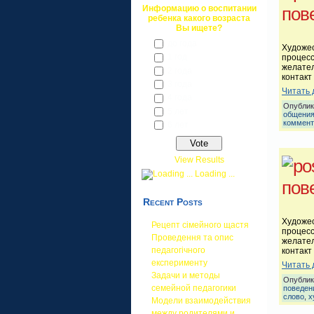
Информацию о воспитании
пов
ребенка какого возраста
Вы ищете?
до года
Художес
1 год
процес
желател
2 года
контакт
3 года
Читать 
4 года
Опублик
5 лет
общени
коммент
6 лет
View Results
Loading ...
пов
Recent Posts
Художес
Рецепт сімейного щастя
процес
Проведення та опис
желател
педагогічного
контакт
експерименту
Читать 
Задачи и методы
Опублик
семейной педагогики
поведен
слово
,
х
Модели взаимодействия
между родителями и