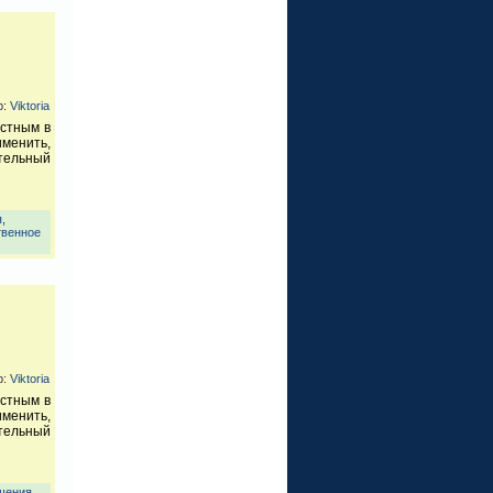
р:
Viktoria
естным в
менить,
ительный
я
,
твенное
р:
Viktoria
естным в
менить,
ительный
щения
,