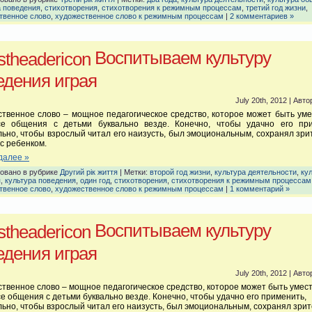
а поведения
,
стихотворения
,
стихотворения к режимным процессам
,
третий год жизни
,
твенное слово
,
художественное слово к режимным процессам
|
2 комментариев »
Воспитываем культуру
едения играя
July 20th, 2012 | Авто
твенное слово – мощное педагогическое средство, которое может быть ум
се общения с детьми буквально везде. Конечно, чтобы удачно его при
ьно, чтобы взрослый читал его наизусть, был эмоциональным, сохранял зр
 с ребенком.
далее »
овано в рубрике
Другий рік життя
| Метки:
второй год жизни
,
культура деятельности
,
ку
я
,
культура поведения
,
один год
,
стихотворения
,
стихотворения к режимным процессам
твенное слово
,
художественное слово к режимным процессам
|
1 комментарий »
Воспитываем культуру
едения играя
July 20th, 2012 | Авто
твенное слово – мощное педагогическое средство, которое может быть умес
е общения с детьми буквально везде. Конечно, чтобы удачно его применить,
ьно, чтобы взрослый читал его наизусть, был эмоциональным, сохранял зри