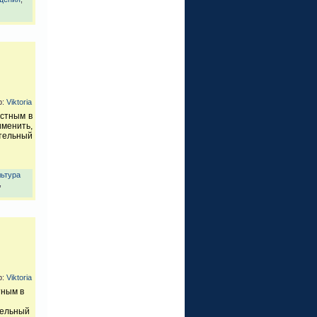
р:
Viktoria
естным в
менить,
ительный
льтура
,
р:
Viktoria
тным в
тельный