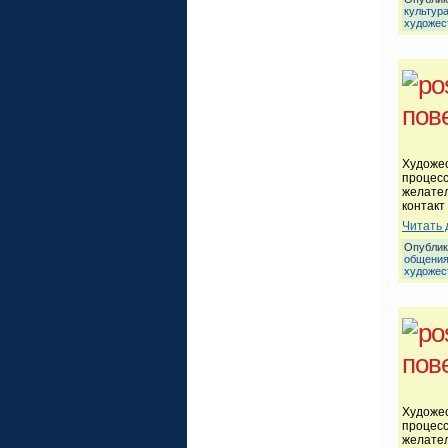
культур
художес
пов
Художес
процес
желател
контакт
Читать 
Опублик
общени
художес
пов
Художес
процесс
желател