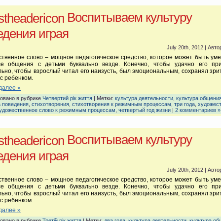
Воспитываем культуру
едения играя
July 20th, 2012 | Авто
твенное слово – мощное педагогическое средство, которое может быть ум
се общения с детьми буквально везде. Конечно, чтобы удачно его при
ьно, чтобы взрослый читал его наизусть, был эмоциональным, сохранял зр
 с ребенком.
далее »
овано в рубрике
Четвертий рік життя
| Метки:
культура деятельности
,
культура общени
а поведения
,
стихотворения
,
стихотворения к режимным процессам
,
три года
,
художес
удожественное слово к режимным процессам
,
четвертый год жизни
|
2 комментариев »
Воспитываем культуру
едения играя
July 20th, 2012 | Авто
твенное слово – мощное педагогическое средство, которое может быть ум
се общения с детьми буквально везде. Конечно, чтобы удачно его при
ьно, чтобы взрослый читал его наизусть, был эмоциональным, сохранял зр
 с ребенком.
далее »
овано в рубрике
Третій рік життя
| Метки:
два года
,
культура деятельности
,
культура об