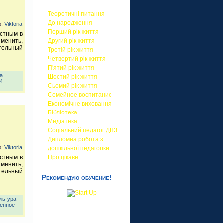
Теоретичні питання
До народження
р:
Viktoria
Перший рік життя
естным в
Другий рік життя
менить,
ительный
Третій рік життя
Четвертий рік життя
П'ятий рік життя
ра
Шостий рік життя
4
Сьомий рік життя
Семейное воспитание
Економічне виховання
Бібліотека
Медіатека
Соціальний педагог ДНЗ
Дипломна робота з
р:
Viktoria
дошкільної педагогіки
Про цікаве
естным в
менить,
ительный
Рекомендую обучение!
льтура
енное