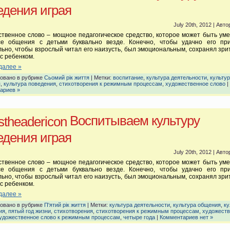
едения играя
July 20th, 2012 | Авто
твенное слово – мощное педагогическое средство, которое может быть ум
се общения с детьми буквально везде. Конечно, чтобы удачно его при
ьно, чтобы взрослый читал его наизусть, был эмоциональным, сохранял зр
 с ребенком.
далее »
овано в рубрике
Сьомий рік життя
| Метки:
воспитание
,
культура деятельности
,
культу
я
,
культура поведения
,
стихотворения к режимным процессам
,
художественное слово
|
ариев »
Воспитываем культуру
едения играя
July 20th, 2012 | Авто
твенное слово – мощное педагогическое средство, которое может быть ум
се общения с детьми буквально везде. Конечно, чтобы удачно его при
ьно, чтобы взрослый читал его наизусть, был эмоциональным, сохранял зр
 с ребенком.
далее »
овано в рубрике
П'ятий рік життя
| Метки:
культура деятельности
,
культура общения
,
ку
ия
,
пятый год жизни
,
стихотворения
,
стихотворения к режимным процессам
,
художеств
удожественное слово к режимным процессам
,
четыре года
|
Комментариев нет »