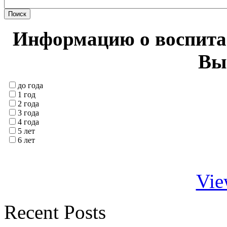
Информацию о воспитан
Вы
до года
1 год
2 года
3 года
4 года
5 лет
6 лет
Vie
Recent Posts