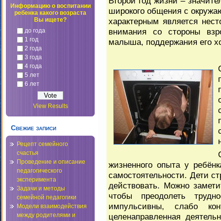
Второй год жизни – значите
Информацию о воспитании
широкого общения с окружа
ребенка какого возраста
характерным является нест
Вы ищете?
внимания со стороны взр
до года
1 год
малыша, поддержания его х
2 года
3 года
4 года
5 лет
6 лет
View Results
Свежие записи
Рецепт семейного
счастья
Проведение и описание
жизненного опыта у ребёнк
педагогического
самостоятельности. Дети стр
эксперимента
действовать. Можно замети
Задачи и методы
чтобы преодолеть труд
семейной педагогики
импульсивны, слабо ко
Модели взаимодействия
целенаправленная деятельн
между родителями и