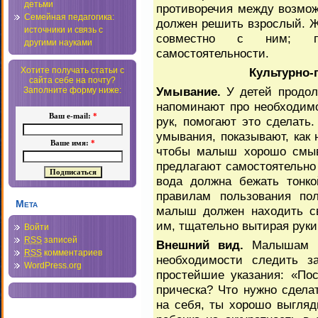
детьми
противоречия между возмож
Семейная педагогика:
должен решить взрослый. Же
источники и связь с
совместно с ним; по
другими науками
самостоятельности.
Культурно-
Хотите получать статьи с
сайта себе на почту?
Умывание.
У детей продол
Заполните форму ниже:
напоминают про необходимо
Ваш e-mail:
*
рук, помогают это сделать.
умывания, показывают, как 
Ваше имя:
*
чтобы малыш хорошо смыв
предлагают самостоятельно 
вода должна бежать тонко
правилам пользования пол
Мета
малыш должен находить св
им, тщательно вытирая руки
Войти
RSS
записей
Внешний вид.
Малышам не
RSS
комментариев
необходимости следить з
WordPress.org
простейшие указания: «По
прическа? Что нужно сдела
на себя, ты хорошо выгля