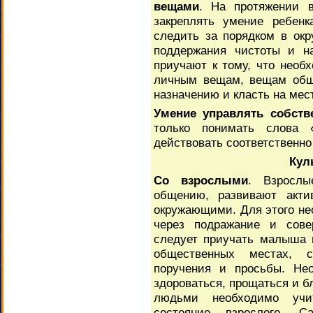
вещами
. На протяжении в
закреплять умение ребенк
следить за порядком в ок
поддержания чистоты и на
приучают к тому, что необ
личным вещам, вещам обще
назначению и класть на мес
Умение управлять собст
только понимать слова 
действовать соответственно
Кул
Со взрослыми
. Взросл
общению, развивают акти
окружающими. Для этого не
через подражание и сове
следует приучать малыша г
общественных местах, с
поручения и просьбы. Нео
здороваться, прощаться и 
людьми необходимо учи
состояние взрослого. 