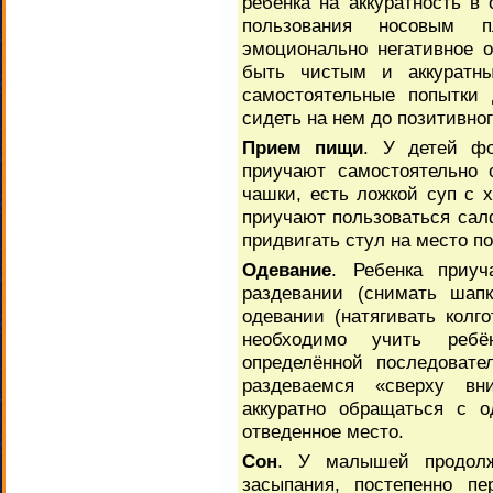
ребенка на аккуратность в
пользования носовым 
эмоционально негативное о
быть чистым и аккуратн
самостоятельные попытки 
сидеть на нем до позитивног
Прием пищи
. У детей фо
приучают самостоятельно 
чашки, есть ложкой суп с 
приучают пользоваться салф
придвигать стул на место п
Одевание
. Ребенка приуч
раздевании (снимать шапк
одевании (натягивать колго
необходимо учить ребё
определённой последовате
раздеваемся «сверху вн
аккуратно обращаться с о
отведенное место.
Сон
. У малышей продолж
засыпания, постепенно пе