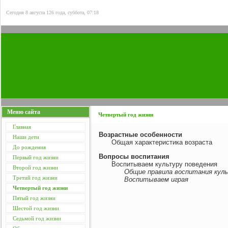
Сегодня 8 августа 126 года, суббота, 07:18
Меню сайта
Четвертый год жизни
Главная
Возрастные особенности
Наши дети
Общая характеристика возраста
До рождения
Вопросы воспитания
Первый год жизни
Воспитываем культуру поведения
Второй год жизни
Общие правила воспитания кул
Третий год жизни
Воспитываем играя
Четвертый год жизни
Пятый год жизни
Шестой год жизни
Седьмой год жизни