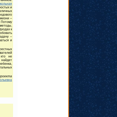
кольная
ростых и
зличных
едового
 жизни –
. Потому
методы,
дходах к
робовать
задачу –
ваться и
крестных
авателей
 кто не
с найдет
ебенка,
атальных
проекта
ольевна