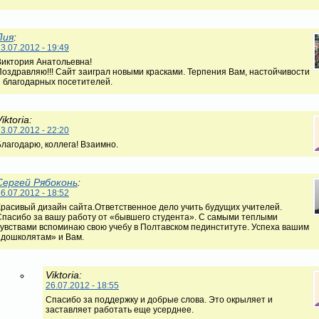
Лия
:
3.07.2012 - 19:49
Виктория Анатольевна!
Поздравляю!!! Сайт заиграл новыми красками. Терпения Вам, настойчивости
и благодарных посетителей.
iktoria:
3.07.2012 - 22:20
Благодарю, коллега! Взаимно.
Сергей Рябоконь
:
6.07.2012 - 18:52
Красивый дизайн сайта.Ответственное дело учить будущих учителей.
Спасибо за вашу работу от «бывшего студента». С самыми теплыми
чувствами вспоминаю свою учебу в Полтавском пединституте. Успеха вашим
«дошколятам» и Вам.
Viktoria:
26.07.2012 - 18:55
Спасибо за поддержку и добрые слова. Это окрыляет и
заставляет работать еще усерднее.