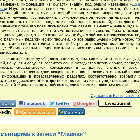
размещена информация из области знаний под общим названием «
Дош
ика
». Наука эта интересная и сложная, хотя иногда, кажется, что нет более п
ых знаний. Но это только на первый взгляд. Черпая информацию из ра
иков – научных исследований, психолого-педагогической литературы, пер
ического опыта, советов представителей старших поколений, повседневной
киваемся с тем, что появились новые требования, а значит – новые задачи
рому воспитывать наших детей уже невозможно и нужно подбирать новые 
рганизации, средства. Конечно же, мы не будем забывать о классических по
 различных педагогических проблем, но все равно будем искать новое, п
ые технологии и методики с тем, чтобы решить главную педагогическую 
 детей счастливыми, предоставить им возможность быть здоровыми, разви
ализовываться.
аю к интерактивному общению пап и мам, братьев и сестер, теть и дядь, 
ей, бабушек и дедушек, воспитателей и методистов детских садов, препод
гических специальностей, соискателей и аспирантов, ученых и всех,
ичен к воспитанию подрастающего поколения. Надеюсь, что каждый из ва
 информацию в представленных разделах, соответственно возрасту р
зуется подсказками об интересной и полезной литературе, советами прен
ов. Давайте думать, искать, наблюдать, удивляться и радоваться вместе!
Автор 
Суржанская Виктория Анат
нтакте
Facebook
Twitter
Google+
LiveJournal
kedIn
Одноклассники
Мой мир
мментариев к записи “Главная”