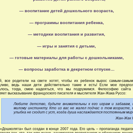
—
воспитание детей дошкольного возраста
,
— программы воспитания ребенка,
— методики воспитания и развития,
— игры и занятия с детьми,
— готовые материалы для работы с дошкольниками,
— вопросы заработка в декретном отпуске…
й, все родители на свете хотят, чтобы их ребенок вырос самым-самым
дливо, ведь наши дети действительно такие и есть! Если мое предпо
алось, тогда, смею надеяться, что мы подружимся. Философию сайта
яет высказывание французского писателя и мыслителя Жан-Жака Руссо:
Любите детство, будьте внимательны к его играм и забавам, 
милому инстинкту. Кто из вас не жалел подчас о том возрасте, 
улыбка не сходит с уст, когда душа наслаждается постоянным ми
Жан-Жак 
«Дошколята» был создан в конце 2007 года. Его цель – пропаганда педаго
среди тех, кто, так или иначе, занимается воспитанием и обучением дошко