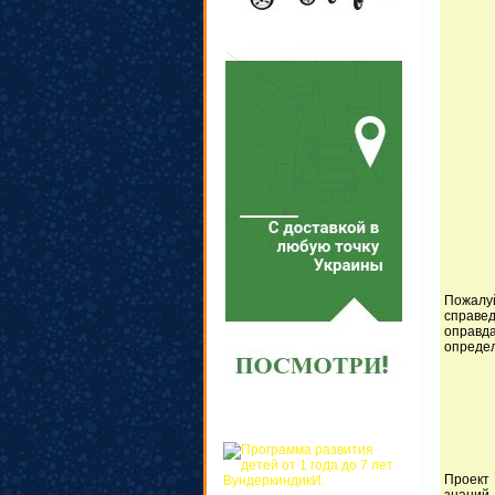
Пожалу
справе
оправд
определ
Проект 
знаний 