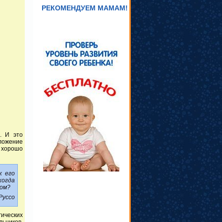
РЕКОМЕНДУЕМ МАМАМ!
. И это
ложение
 хорошо
к его
когда
ром?
Руссо
гических
льников.