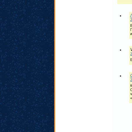
2
V
2
2