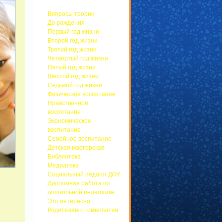
Вопросы теории
До рождения
Первый год жизни
Второй год жизни
Третий год жизни
Четвертый год жизни
Пятый год жизни
Шестой год жизни
Седьмой год жизни
Физическое воспитание
Нравственное
воспитание
Экономическое
воспитание
Семейное воспитание
Детская мастерская
Библиотека
Медиатека
Социальный педагог ДОУ
Дипломная работа по
дошкольной педагогике
Это интересно
Родителям о гомеопатии