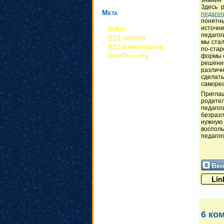
Здесь 
Мета
педагог
понятн
источн
Войти
педагог
RSS
записей
мы стал
RSS
комментариев
по-ста
формы о
WordPress.org
решению
различн
сделать
саморе
Приглаш
родител
педаго
безразл
нужную
восполь
педагог
Вко
Lin
6 ко