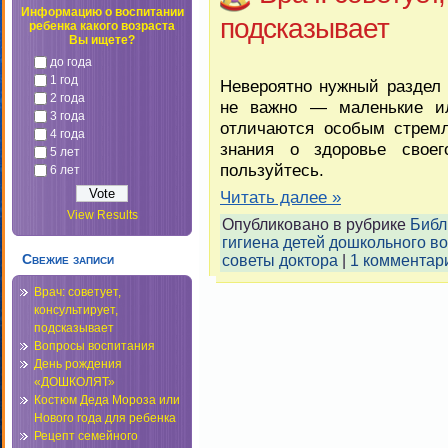
Информацию о воспитании
подсказывает
ребенка какого возраста
Вы ищете?
до года
1 год
Невероятно нужный раздел 
2 года
не важно — маленькие и
3 года
отличаются особым стремл
4 года
знания о здоровье свое
5 лет
пользуйтесь.
6 лет
Читать далее »
View Results
Опубликовано в рубрике
Библ
гигиена детей дошкольного в
Свежие записи
советы доктора
|
1 комментар
Врач: советует,
консультирует,
подсказывает
Вопросы воспитания
День рождения
«ДОШКОЛЯТ»
Костюм Деда Мороза или
Нового года для ребенка
Рецепт семейного