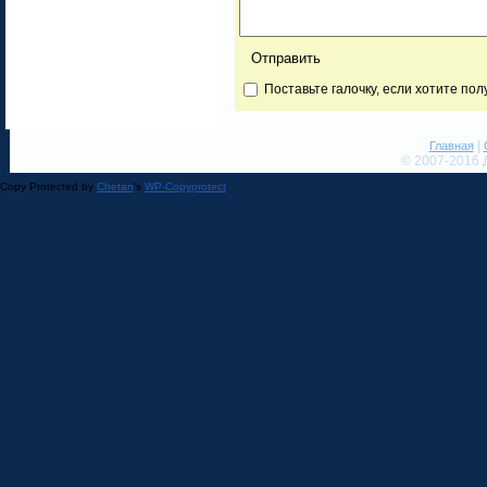
Поставьте галочку, если хотите по
|
Главная
© 2007-2016 
Copy Protected by
Chetan
's
WP-Copyprotect
.