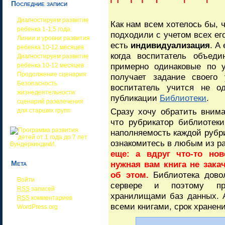
Последние записи
Диагностируем развитие
Как нам всем хотелось бы, 
ребенка 1-1,5 года
подходили с учетом всех ег
Линии и уровни развития
есть
индивидуализация
. А
ребенка 10-12 месяцев
когда воспитатель объеди
Диагностируем развитие
примерно одинаковые по у
ребенка 10-12 месяцев
Продолжение сценария
получает задание своего
Безопасность
воспитатель учится не о
жизнедеятельности:
публикации
Библиотеки
.
сценарий развлечения
Сразу хочу обратить внима
для старших групп
что рубрикатор библиотеки
наполняемость каждой рубри
ознакомитесь в любым из р
еще: а вдруг что-то но
Мета
нужная вам книга не зака
об этом.
Библиотека довол
Войти
сервере и поэтому при
RSS
записей
хранилищами баз данных. А
RSS
комментариев
всеми книгами, срок хранени
WordPress.org