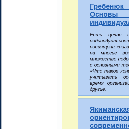
Гребенюк
Основ
индивидуа
Есть целая н
индивидуальн
посвящена книг
на многие во
множество подр
с основными те
«Что такое кон
учитывать ос
время организа
другие.
Якиманск
ориентир
современн