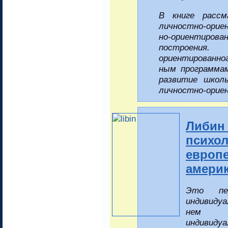
В книге рассм
личностно-ориен
но-ори­ен­ти­ро­в
построения.
ориентированного
ным про­грам­мам,
раз­ви­тие школ
лич­но­ст­но-ориен
Либин
психо
европ
америк
Это пер
индивидуа
нем р
индивидуа