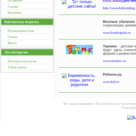
Об авторе
KidsCatalog
.jino-net
Ссылки
http://www.kidscatalog.
Контакты
Веселые обучалки
Библиотека педагога
скороговорки, развив
Нормативная база
www.kindergenii.ru
Статьи
Книги
Теремок
-
детские 
будут здесь учитьс
Это интересно
форуме и разместить
www.teremoc.ru
Детская астрология
Тайна имени
Ребенок.ру
www.kid.ru
Все права защищены. При полном или частичном
Copyrigh