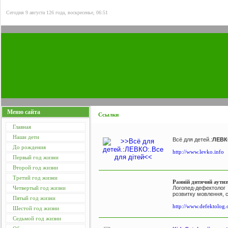
Сегодня 9 августа 126 года, воскресенье, 06:51
Меню сайта
Ссылки
Главная
Наши дети
Всё для детей.:
ЛЕВ
До рождения
http://www.levko.info
Первый год жизни
Второй год жизни
Третий год жизни
Ранній дитячий аути
Четвертый год жизни
Логопед-дефектолог 
розвитку мовлення, 
Пятый год жизни
http://www.defektolog.
Шестой год жизни
Седьмой год жизни