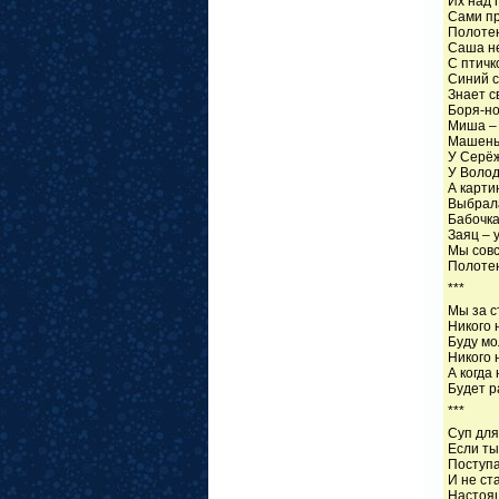
Их над
Сами п
Полоте
Саша не
С птичк
Синий с
Знает с
Боря-но
Миша – 
Машеньк
У Серёж
У Волод
А карти
Выбрал
Бабочка
Заяц –
Мы совс
Полоте
***
Мы за с
Никого 
Буду мо
Никого 
А когда
Будет р
***
Суп для
Если ты
Поступа
И не ст
Настоя