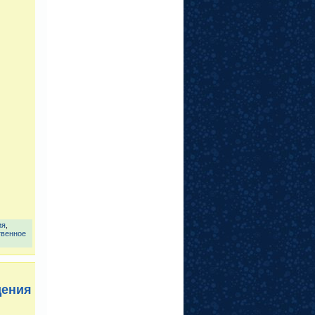
ия
,
твенное
дения