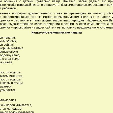
се общения с детьми буквально везде. Конечно, чтобы удачно его при
ьно, чтобы взрослый читал его наизусть, был эмоциональным, сохранял зр
 с ребенком.
женная подборка художественного слова не претендует на полноту. Она
т сориентироваться, что же можно прочитать детям. Если Вы не нашли у
орения – загляните в папки других возрастных периодов. Надеемся, что В
овать художественное слово в общении с детьми. А если сами знаете ин
орения – присылайте на адрес сайте и мы пополним предложенную коллекци
Культурно-гигиенические навыки
он невелик
мый зайчик,
ся сейчас,
мерный мальчик.
деную струю
ордочку свою,
а с утра была
а и бела.
чки, от водицы
бками искрится.
чки, от водицы
 цветы и птицы.
ывается,
улыбается.
 умывается
ячей водой умывается,
ется молодцом.
одной водой умывается,