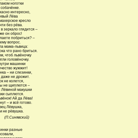
лаком ноготки
собачёнке.
жасно интересно,
ивый Лёва
махерское кресло
чти без рёва.
 в зеркало глядится –
 же он оброс!
лаете побриться? –
ему вопрос.
ла мама-львица:
ока что рано бриться.
м, чтоб львёночку
гли головёночку.
нутри машинки
чество жужжит!
ёнка – ни слезинки,
 даже не дрожит.
к не колется,
ы не щиплются –
с Лёвиной макушки
ки сыплются.
ьвёнок! Ай да Лёва!
нут – и всё готово.
вец Лёвушка,
м не рёвушка.
инявский)
тинки разные
совали,