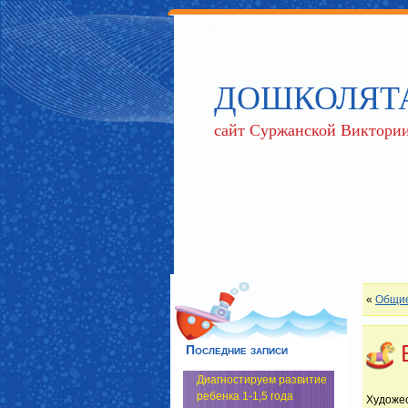
ГЛАВНАЯ
ОБО МНЕ
ПА
ДОШКОЛЯТ
сайт Суржанской Виктории
«
Общие
Последние записи
Диагностируем развитие
ребенка 1-1,5 года
Художес