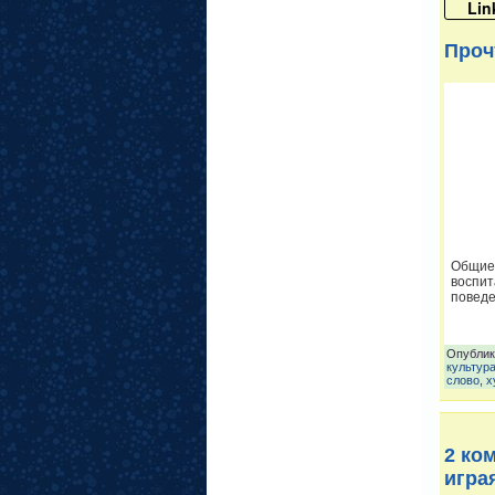
Lin
Проч
Общие
воспит
повед
Опублик
культур
слово
,
х
2 ко
игра