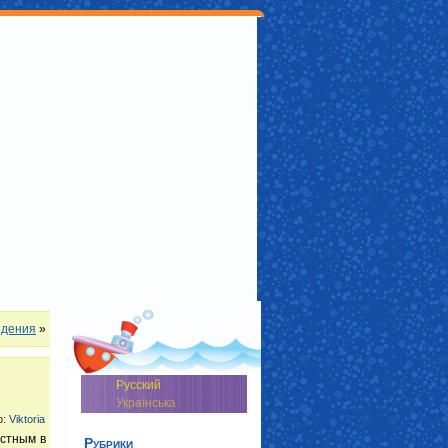
ЗАМОВИТИ КУРСОВУ
едения
»
Русский
Українська
р:
Viktoria
естным в
Рубрики