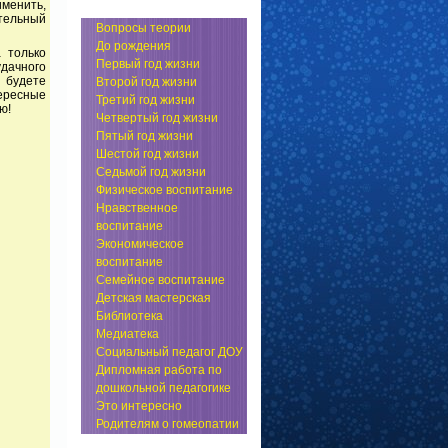
менить,
ительный
Вопросы теории
До рождения
 только
Первый год жизни
дачного
ы будете
Второй год жизни
тересные
Третий год жизни
ю!
Четвертый год жизни
Пятый год жизни
Шестой год жизни
Седьмой год жизни
Физическое воспитание
Нравственное
воспитание
Экономическое
воспитание
Семейное воспитание
Детская мастерская
Библиотека
Медиатека
Социальный педагог ДОУ
Дипломная работа по
дошкольной педагогике
Это интересно
Родителям о гомеопатии