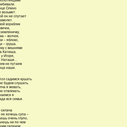
 полотенцами
рибивали.
нце Олино
 возьмет:
ой он не спутает
амолет.
вой кораблик
вичок,
земляничку,
а – волчок.
и – яблоко,
и – груша.
нку с вишнями
а Катюша.
 у Игоря,
 у Наташи…
ем не путаем
нца наши.
тол садимся кушать
не будем слушать.
лча я жевать,
не отвлекать.
 наемся я
ада вся семья.
 силача
 не хочешь супа –
ешь очень глупо,
анешь ни по чем
щим силачом.