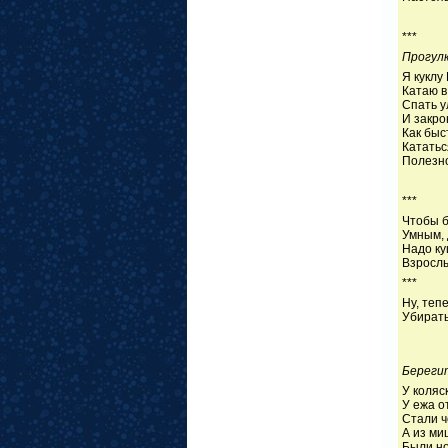
(П.С
***
Прогул
Я куклу
Катаю в
Спать 
И закро
Как быс
Кататьс
Полезно
(А.
***
Чтобы б
Умным, 
Надо ку
Взрослы
***
Ну, теп
Убирать
Береги
У коляс
У ежа о
Стали 
А из ми
Были но