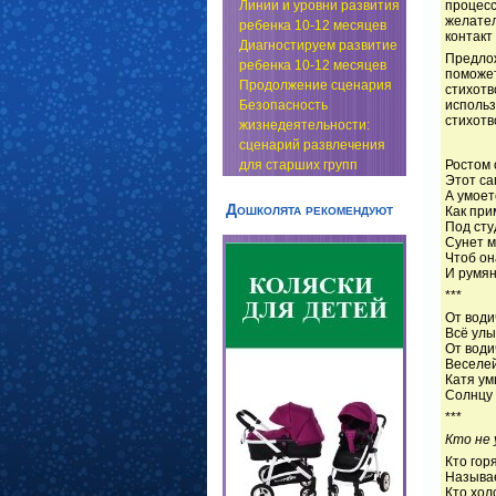
процес
Линии и уровни развития
желател
ребенка 10-12 месяцев
контакт
Диагностируем развитие
Предло
ребенка 10-12 месяцев
поможе
Продолжение сценария
стихотв
использ
Безопасность
стихотв
жизнедеятельности:
сценарий развлечения
Ростом 
для старших групп
Этот са
А умоет
Дошколята рекомендуют
Как при
Под сту
Сунет м
Чтоб он
И румян
***
От води
Всё улы
От води
Веселей
Катя ум
Солнцу 
***
Кто не
Кто гор
Называ
Кто хол