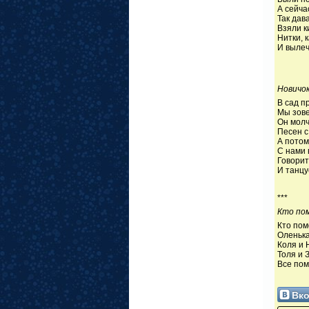
А сейча
Так дав
Взяли к
Нитки, 
И вылеч
(Э.У
Новичо
В сад п
Мы зове
Он молчи
Песен с
А потом
С нами 
Говорит,
И танцу
(А.Б
***
Кто по
Кто пом
Оленька
Коля и 
Толя и 
Все пом
(М.
Вко