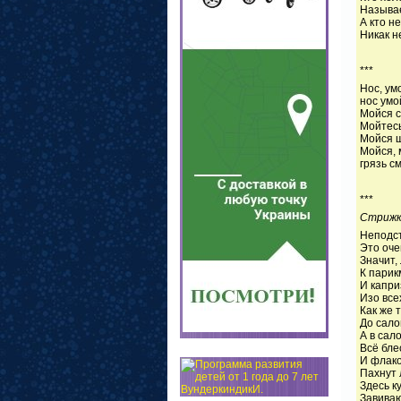
Называ
А кто н
Никак н
(П.С
***
Нос, ум
нос умо
Мойся с
Мойтесь
Мойся ш
Мойся, 
грязь с
(Э.М
***
Стрижк
Неподст
Это оче
Значит,
К парик
И капри
Изо все
Как же 
До сало
А в сал
Всё бле
И флак
Пахнут 
Здесь к
Завиваю