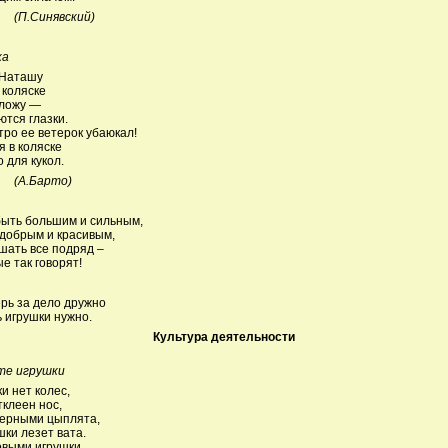
инявский)
ка
 Наташу
 коляске
уложу —
ются глазки.
тро ее ветерок убаюкал!
я в коляске
 для кукол.
Барто)
ыть большим и сильным,
добрым и красивым,
шать все подряд –
е так говорят!
ерь за дело дружно
 игрушки нужно.
Культура деятельности
те игрушки
ки нет колес,
тклеен нос,
черными цыплята,
шки лезет вата.
выми игрушки,