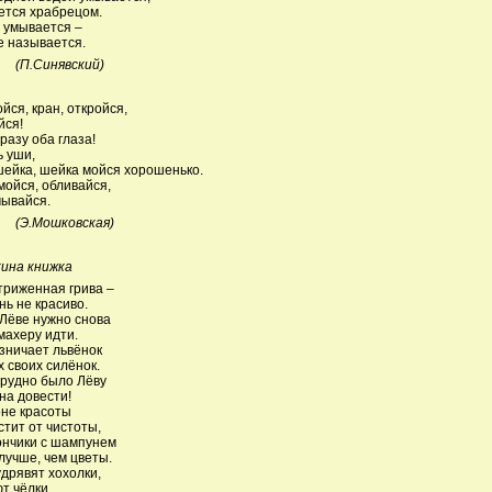
ется храбрецом.
е умывается –
е называется.
инявский)
ойся, кран, откройся,
йся!
разу оба глаза!
 уши,
ейка, шейка мойся хорошенько.
мойся, обливайся,
мывайся.
ошковская)
ина книжка
риженная грива –
нь не красиво.
 Лёве нужно снова
махеру идти.
зничает львёнок
х своих силёнок.
трудно было Лёву
на довести!
оне красоты
стит от чистоты,
ончики с шампунем
лучше, чем цветы.
удрявят хохолки,
т чёлки,