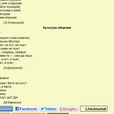
с они старушки.
айте поскорей,
источки и клей,
катушки
им игрушки.
спенский)
Культура общения
к
ришел к нам новичок,
м его Молчок:
т, не ест, не пьет,
 нами не поет.
, глядишь, привык:
вместе — скок да прыг.
 и ест, и пьет,
ет, и поет…
родский)
может
ожет Вите встать?
 и Митя,
Нина
Зина
огут, да? Да!
Ивенсен)
нтакте
Facebook
Twitter
Google+
LiveJournal