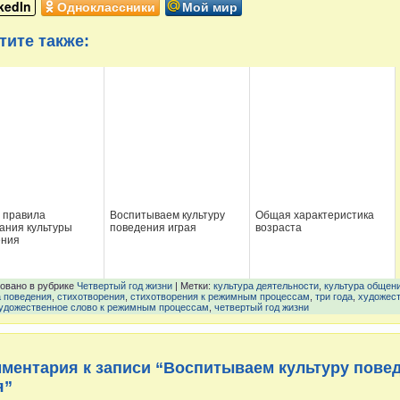
kedIn
Одноклассники
Мой мир
тите также:
 правила
Воспитываем культуру
Общая характеристика
ания культуры
поведения играя
возраста
ения
овано в рубрике
Четвертый год жизни
| Метки:
культура деятельности
,
культура общен
а поведения
,
стихотворения
,
стихотворения к режимным процессам
,
три года
,
художес
удожественное слово к режимным процессам
,
четвертый год жизни
мментария к записи “Воспитываем культуру пове
я”