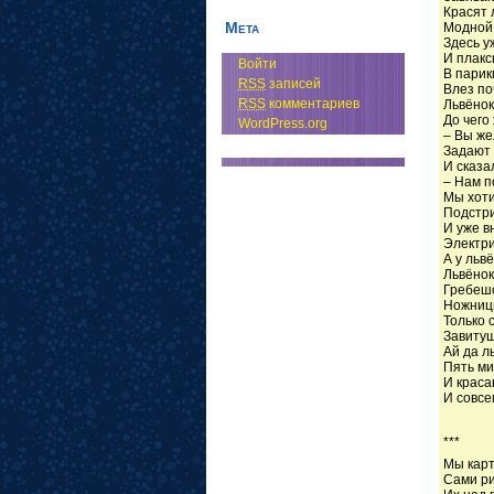
Красят 
Мета
Модной 
Здесь у
И плакс
Войти
В парик
RSS
записей
Влез по
RSS
комментариев
Львёнок
До чего
WordPress.org
– Вы же
Задают 
И сказа
– Нам п
Мы хоти
Подстри
И уже в
Электри
А у льв
Львёнок
Гребешо
Ножниц
Только 
Завитуш
Ай да л
Пять ми
И краса
И совсе
(П.С
***
Мы кар
Сами ри