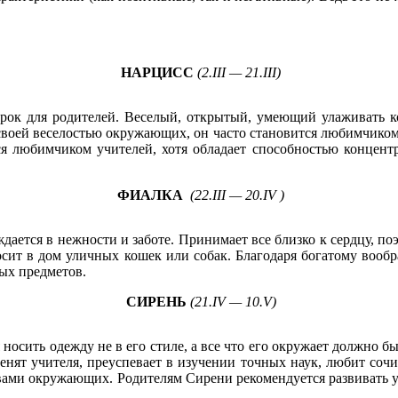
НАРЦИСС
(2.III — 21.III)
рок для родителей. Веселый, открытый, умеющий улаживать 
ь своей веселостью окружающих, он часто становится любимчико
ься любимчиком учителей, хотя обладает способностью концент
ФИАЛКА
(22.III — 20.IV )
ждается в нежности и заботе. Принимает все близко к сердцу, п
иносит в дом уличных кошек или собак. Благодаря богатому воо
ых предметов.
СИРЕНЬ
(21.IV — 10.V)
носить одежду не в его стиле, а все что его окружает должно б
ценят учителя, преуспевает в изучении точных наук, любит сочи
вами окружающих. Родителям Сирени рекомендуется развивать у