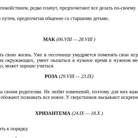
окойствием, редко плачут, предпочитают все делать по-своему.
м путем, предпочитая общение со старшими детьми.
МАК
(06.VIII — 28.VIII )
ть свою жизнь. Уже в песочнице умудряется поменять свои игр
ния окружающих, умеет оказаться в нужное время в нужном ме
до, может хорошо учиться.
РОЗА
(29.VIII — 23.IX)
ы своим родителям. Не любят изменений, поэтому для них ва
, обожают познавать все новое. У сверстников вызывают искрен
ХРИЗАНТЕМА
(24.IX — 18.X )
ть к порядку.