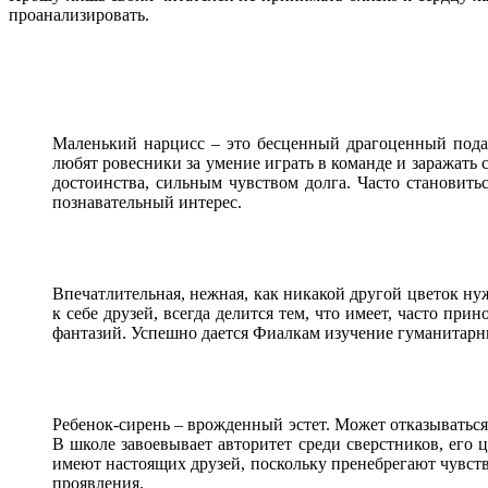
проанализировать.
Маленький нарцисс – это бесценный драгоценный пода
любят ровесники за умение играть в команде и заражат
достоинства, сильным чувством долга. Часто становит
познавательный интерес.
Впечатлительная, нежная, как никакой другой цветок ну
к себе друзей, всегда делится тем, что имеет, часто пр
фантазий. Успешно дается Фиалкам изучение гуманитарн
Ребенок-сирень – врожденный эстет. Может отказываться 
В школе завоевывает авторитет среди сверстников, его 
имеют настоящих друзей, поскольку пренебрегают чувст
проявления.