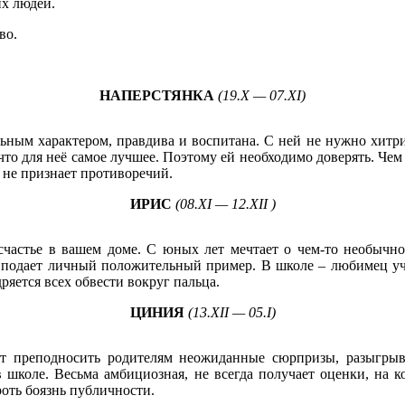
их людей.
во.
НАПЕРСТЯНКА
(19.X — 07.XI)
ным характером, правдива и воспитана. С ней не нужно хитрить
 и что для неё самое лучшее. Поэтому ей необходимо доверять. Ч
не признает противоречий.
ИРИС
(08.XI — 12.XII )
частье в вашем доме. С юных лет мечтает о чем-то необычном
 подает личный положительный пример. В школе – любимец учи
яется всех обвести вокруг пальца.
ЦИНИЯ
(13.XII — 05.I)
ит преподносить родителям неожиданные сюрпризы, разыгрыв
 школе. Весьма амбициозная, не всегда получает оценки, на к
роть боязнь публичности.