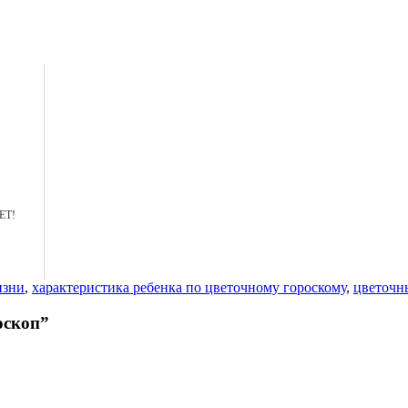
ЕТ!
изни
,
характеристика ребенка по цветочному гороскому
,
цветочн
оскоп”