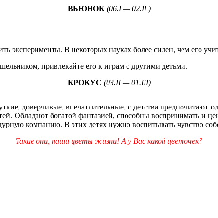
ВЬЮНОК
(06.I — 02.II )
ить эксперименты. В некоторых науках более силен, чем его учит
тшельником, привлекайте его к играм с другими детьми.
КРОКУС
(03.II — 01.III)
уткие, доверчивые, впечатлительные, с детства предпочитают о
етей. Обладают богатой фантазией, способны воспринимать и це
в дурную компанию. В этих детях нужно воспитывать чувство соб
Такие они, наши цветы жизни! А у Вас какой цветочек?