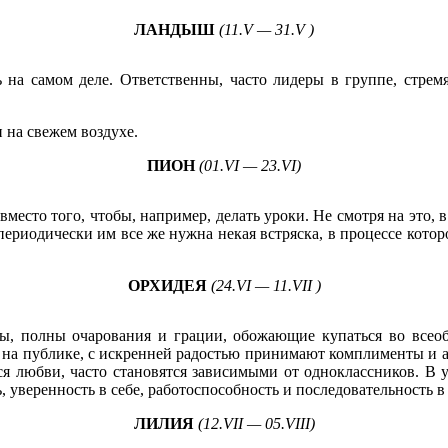
ЛАНДЫШ
(11.V — 31.V )
ь на самом деле. Ответственны, часто лидеры в группе, стре
 на свежем воздухе.
ПИОН
(01.VI — 23.VI)
вместо того, чтобы, например, делать уроки. Не смотря на это
 периодически им все же нужна некая встряска, в процессе кото
ОРХИДЕЯ
(24.VI — 11.VII )
ы, полны очарования и грации, обожающие купаться во всео
т на публике, с искренней радостью принимают комплименты 
я любви, часто становятся зависимыми от одноклассников. В 
ь, уверенность в себе, работоспособность и последовательность
ЛИЛИЯ
(12.VII — 05.VIII)