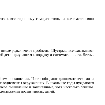
мятся к всестороннему саморазвитию, на все имеют свою
, в школе редко имеют проблемы. Шустрые, все схватывают
рой дети приучаются к порядку и систематичности. Детям-
бщем восхищении. Часто обладают дипломатическими и
и аплодисменты окружающих. В школьные годы нуждаются
учебе смышленые и талантливые, хотя несколько ленивы.
 в достижении поставленных целей.