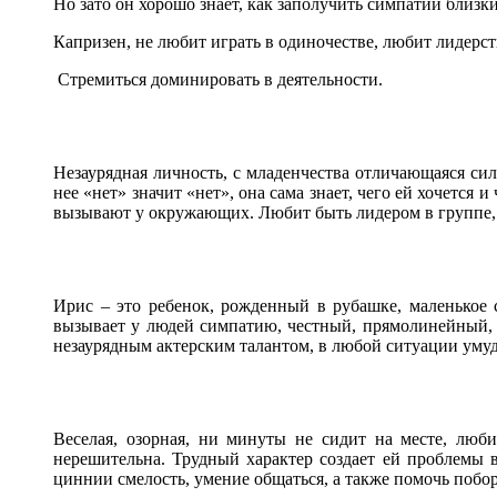
Но зато он хорошо знает, как заполучить симпатии близк
Капризен, не любит играть в одиночестве, любит лидерст
Стремиться доминировать в деятельности.
Незаурядная личность, с младенчества отличающаяся силь
нее «нет» значит «нет», она сама знает, чего ей хочется
вызывают у окружающих. Любит быть лидером в группе, 
Ирис – это ребенок, рожденный в рубашке, маленькое с
вызывает у людей симпатию, честный, прямолинейный,
незаурядным актерским талантом, в любой ситуации умудр
Веселая, озорная, ни минуты не сидит на месте, люб
нерешительна. Трудный характер создает ей проблемы в
циннии смелость, умение общаться, а также помочь побо