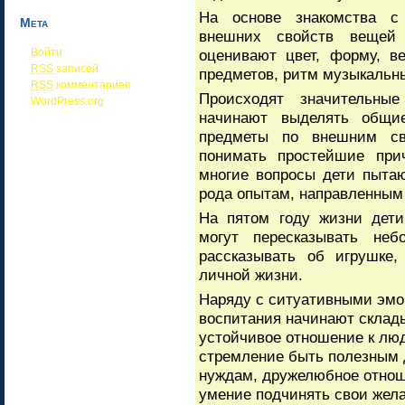
На основе знакомства с
Мета
внешних свойств вещей
Войти
оценивают цвет, форму, в
RSS
записей
предметов, ритм музыкальных
RSS
комментариев
Происходят значительн
WordPress.org
начинают выделять общие
предметы по внешним св
понимать простейшие при
многие вопросы дети пытаю
рода опытам, направленным 
На пятом году жизни дети
могут пересказывать неб
рассказывать об игрушке,
личной жизни.
Наряду с ситуативными эмо
воспитания начинают склад
устойчивое отношение к лю
стремление быть полезным 
нуждам, дружелюбное отнош
умение подчинять свои жела