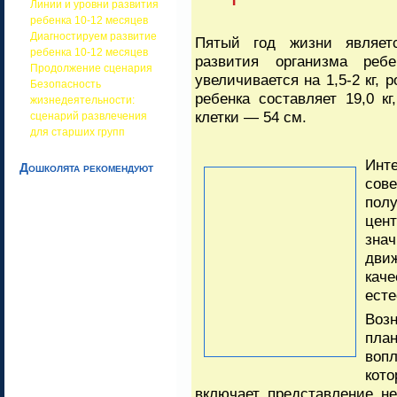
Линии и уровни развития
ребенка 10-12 месяцев
Диагностируем развитие
Пятый год жизни являет
ребенка 10-12 месяцев
развития организма реб
Продолжение сценария
увеличивается на 1,5-2 кг, 
Безопасность
ребенка составляет 19,0 к
жизнедеятельности:
клетки — 54 см.
сценарий развлечения
для старших групп
Инт
Дошколята рекомендуют
сов
пол
цен
зна
дви
кач
есте
Воз
пла
воп
кото
включает представление не