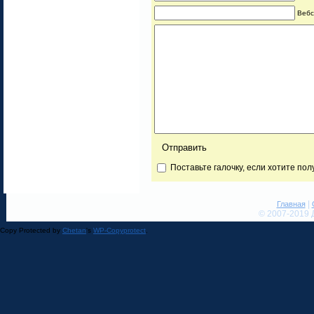
Вебс
Поставьте галочку, если хотите по
|
Главная
© 2007-2019 
Copy Protected by
Chetan
's
WP-Copyprotect
.