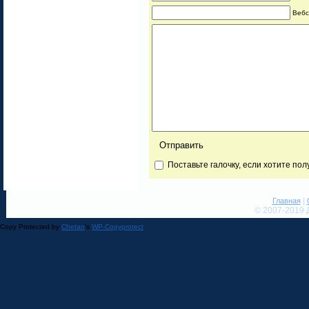
Вебс
Поставьте галочку, если хотите по
|
Главная
© 2007-2019 
Copy Protected by
Chetan
's
WP-Copyprotect
.