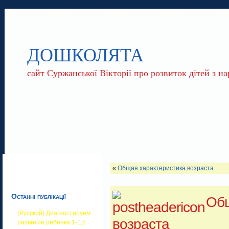
ГОЛОВНА
ПРО МЕНЕ
ПАРТНЕРИ
КОНТАКТИ
ДОШКОЛЯТА
сайт Суржанської Вікторії про розвиток дітей з 
«
Общая характеристика возраста
Останні публікації
Общ
(Русский) Диагностируем
возраста
развитие ребенка 1-1,5