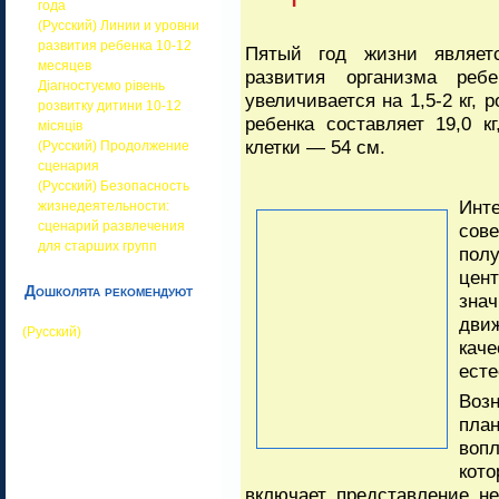
года
(Русский) Линии и уровни
развития ребенка 10-12
Пятый год жизни являет
месяцев
развития организма реб
Діагностуємо рівень
увеличивается на 1,5-2 кг, 
розвитку дитини 10-12
ребенка составляет 19,0 к
місяців
клетки — 54 см.
(Русский) Продолжение
сценария
(Русский) Безопасность
Инт
жизнедеятельности:
сценарий развлечения
сов
для старших групп
пол
цен
Дошколята рекомендуют
зна
дви
(Русский)
кач
есте
Воз
пла
воп
кото
включает представление не