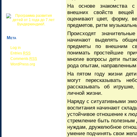
На основе знакомства с
внешних свойств вещей
оценивают цвет, форму, в
предметов, ритм музыкальных
Происходят значительн
Мета
начинают выделять общие
предметы по внешним св
Log in
понимать простейшие при
Entries
RSS
многие вопросы дети пытаю
Comments
RSS
WordPress.org
рода опытам, направленным 
На пятом году жизни дети
могут пересказывать неб
рассказывать об игрушке,
личной жизни.
Наряду с ситуативными эмо
воспитания начинают склад
устойчивое отношение к лю
стремление быть полезным 
нуждам, дружелюбное отнош
умение подчинять свои жела