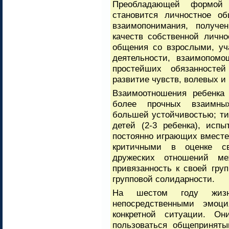
Преобладающей формой
становится личностное об
взаимопонимания, получе
качеств собственной личн
общения со взрослыми, уч
деятельности, взаимопомо
простейших обязанносте
развитие чувств, волевых и
Взаимоотношения ребенка
более прочных взаимных
большей устойчивостью; ти
детей (2-3 ребенка), исп
постоянно играющих вместе;
критичными в оценке св
дружеских отношений ме
привязанность к своей гр
групповой солидарности.
На шестом году жизн
непосредственными эмоц
конкретной ситуации. О
пользоваться общепринят