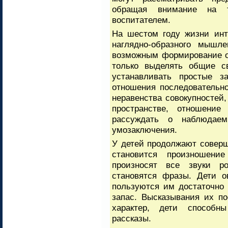
обращая внимание на т
воспитателем.
На шестом году жизни ин
наглядно-образного мышле
возможным формирование о
только выделять общие с
устанавливать простые з
отношения последовательно
неравенства совокупностей
пространстве, отношение
рассуждать о наблюдаем
умозаключения.
У детей продолжают соверш
становится произношени
произносят все звуки ро
становятся фразы. Дети о
пользуются им достаточно
запас. Высказывания их п
характер, дети способн
рассказы.