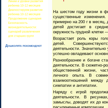
Линии и уровни развития
ребенка 10-12 месяцев
Диагностируем развитие
На шестом году жизни в ф
ребенка 10-12 месяцев
существенные изменения.
Продолжение сценария
примерно на 200 г в месяц, 
Безопасность
детей достигает в средн
жизнедеятельности:
окружность грудной клетки —
сценарий развлечения
для старших групп
Возрастает роль коры гол
детей. Совершенству
Дошколята рекомендуют
деятельности. Значительно 
успешно овладевают основ
Разнообразнее и богаче ст
деятельности. В сюжетно-р
общественной жизни, ча
личного опыта. В совме
взаимоотношений между д
симпатии и антипатии.
Наряду с игрой продолжа
деятельности. В рисунка
замыслы, доводят их до ко
расчлененные композиции.