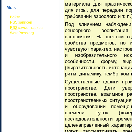
материала для практическ
Мета
для игры, для передачи по
требований взрослого и т. п.
Войти
RSS
записей
Под влиянием наблюдени
RSS
комментариев
сенсорного воспитания
WordPress.org
восприятия. На шестом го
свойства предметов, но 
чувствуют характер, настро
и изобразительного ис
особенности, форму, выра
(выразительность интонаци
ритм, динамику, тембр, комп
Существенные сдвиги прои
пространстве. Дети ув
пространстве, взаимное р
пространственных ситуаци
и оборудовании помещен
времени суток («вче
последовательности времен
целенаправленный характе
могут рассматривать пред