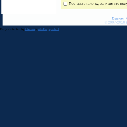
Поставьте галочку, если хотите по
|
Главная
© 2007-2018 
Copy Protected by
Chetan
's
WP-Copyprotect
.