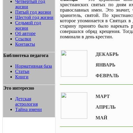
Четвертый год
христианских святых по дням и
жизни
православных имен. Это значит,
Пятый год жизни
хранитель, святой. По христиан
Шестой год жизни
которое упоминается в Святцах в 
Седьмой год
старину принято было нарекать р
жизни
совершался обряд крещения. Тогд
Об авторе
поминали в день крестин.
Ссылки
Контакты
ДЕКАБРЬ
Библиотека педагога
ЯНВАРЬ
Нормативная база
Статьи
ФЕВРАЛЬ
Книги
Это интересно
МАРТ
Детская
астрология
АПРЕЛЬ
Тайна имени
МАЙ