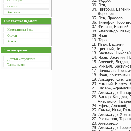
02. Федор;
Об авторе
03. Лев;
Ссылки
04. Григорий, Евгени
Контакты
Дорофея;
05. Лев, Ярослав;
Библиотека педагога
06. Тимофей, Георгий
07. Филипп, Евгений;
Нормативная база
08. Александр, Иван;
09. Иван;
Статьи
10. Тарас;
Книги
11. Иван, Василий;
12. Григорий, Тит;
Это интересно
13. Василий, Николай
14. Иван, Василий, П
Детская астрология
15. Арсений, Богдан;
Тайна имени
16. Михаил, Василиса
17. Вячеслав, Гераси
18. Иван, Константин
19. Аркадий, Констан
20. Евгений, Ефрем, 
21. Лазарь, Афанасий
22. Александр, Валер
23. Виктор, Кондрат,
Анастасия, Галина,
24. Ефим, Алексей;
25. Семен, Иван, Гри
26. Александр, Христ
27. Ростислав, Терент
28. Александр;
29. Александр, Георг