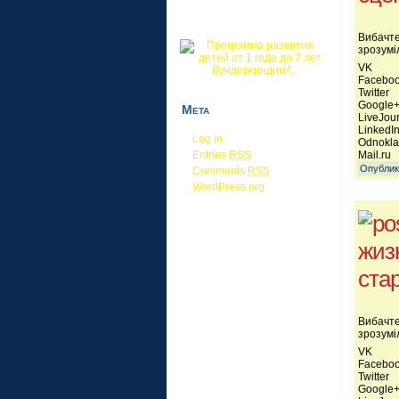
Вибачте
зрозумі
VK
Facebo
Twitter
Google
Мета
LiveJou
LinkedI
Log in
Odnokla
Entries
RSS
Mail.ru
Опублик
Comments
RSS
WordPress.org
жиз
ста
Вибачте
зрозумі
VK
Facebo
Twitter
Google