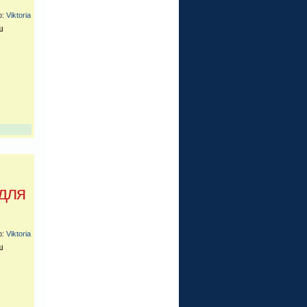
р:
Viktoria
ш
для
р:
Viktoria
ш