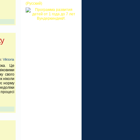
(Русский)
ку
р:
Viktoria
юка. Це
віковими
у свого
як ніколи
ує норму
едоліки
 процесі