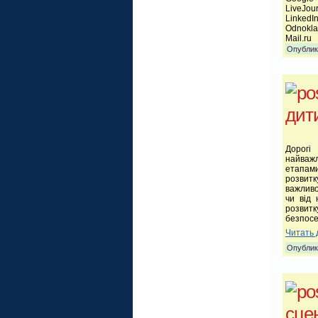
LiveJou
LinkedI
Odnokla
Mail.ru
Опублик
дит
Дорогі
найважл
етапам
розвитку
важливо
чи від
розвитк
безпосе
Читать 
Опублик
сце