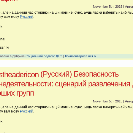
November 5th, 2015 | Авто
, але на данний час сторінки на цій мові не ісунє. Будь ласка виберіть найбіль
лу вам мову
Русский
.
ok
+
rnal
n
ssniki
овано в рубрике
Соціальний педагог ДНЗ
|
Комментариев нет »
(Русский) Безопасность
недеятельности: сценарий развлечения 
рших групп
November 5th, 2015 | Авто
, але на данний час сторінки на цій мові не ісунє. Будь ласка виберіть найбіль
лу вам мову
Русский
.
ok
+