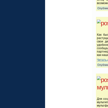
возможн
Опублик
Как бы
растущи
свои д
удобно
сообща
партнер
как наш
Читать 
Опублик
мул
Для соз
мульти
мультф