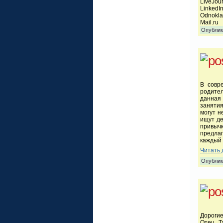
LiveJou
LinkedI
Odnokla
Mail.ru
Опублик
В совр
родител
данная
заняти
могут н
ищут де
привыч
предлаг
каждый 
Читать 
Опублик
Дороги
Отец Т