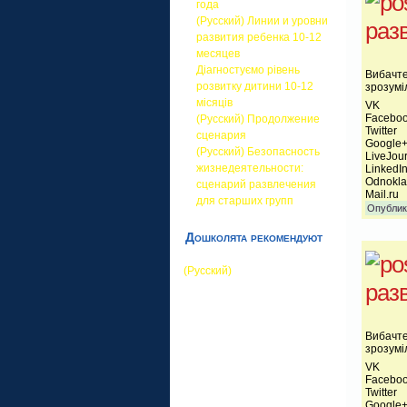
года
(Русский) Линии и уровни
разв
развития ребенка 10-12
месяцев
Діагностуємо рівень
Вибачте
розвитку дитини 10-12
зрозумі
місяців
VK
Facebo
(Русский) Продолжение
Twitter
сценария
Google
(Русский) Безопасность
LiveJou
жизнедеятельности:
LinkedI
Odnokla
сценарий развлечения
Mail.ru
для старших групп
Опублик
Дошколята рекомендуют
(Русский)
раз
Вибачте
зрозумі
VK
Facebo
Twitter
Google