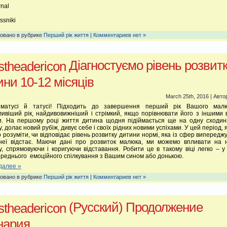
rnal
n
ssniki
овано в рубрике
Перший рік життя
|
Комментариев нет »
Діагностуємо рівень розвит
ини 10-12 місяців
March 25th, 2016 | Авто
 матусі й татусі! Підходить до завершення перший рік Вашого мал
ивіший рік, найдивовижніший і стрімкий, якщо порівнювати його з іншими 
и. На першому році життя дитина щодня підіймається ще на одну сходинк
, долає новий рубіж, дивує себе і своїх рідних новими успіхами. У цей період, 
 розуміти, чи відповідає рівень розвитку дитини нормі, яка із сфер випередж
 неї відстає. Маючи дані про розвиток малюка, ми можемо впливати на н
у, спрямовуючи і коригуючи відставання. Робити це в такому віці легко – у
реднього емоційного спілкування з Вашим сином або донькою.
далее »
овано в рубрике
Перший рік життя
|
Комментариев нет »
(Русский) Продолжение
нария