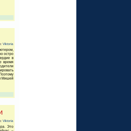
р:
Viktoria
ютером,
но остро
ердие в
е время
родители
мировать
Поэтому
ом Мишей
и
р:
Viktoria
ора. Это
ейчас –