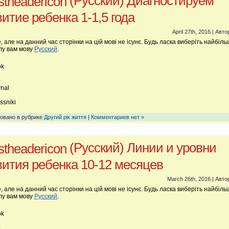
(Русский) Диагностируем
итие ребенка 1-1,5 года
April 27th, 2016 | Авто
, але на данний час сторінки на цій мові не ісунє. Будь ласка виберіть найбіль
лу вам мову
Русский
.
ok
+
rnal
n
ssniki
овано в рубрике
Другий рік життя
|
Комментариев нет »
(Русский) Линии и уровни
вития ребенка 10-12 месяцев
March 26th, 2016 | Авто
, але на данний час сторінки на цій мові не ісунє. Будь ласка виберіть найбіль
лу вам мову
Русский
.
ok
+