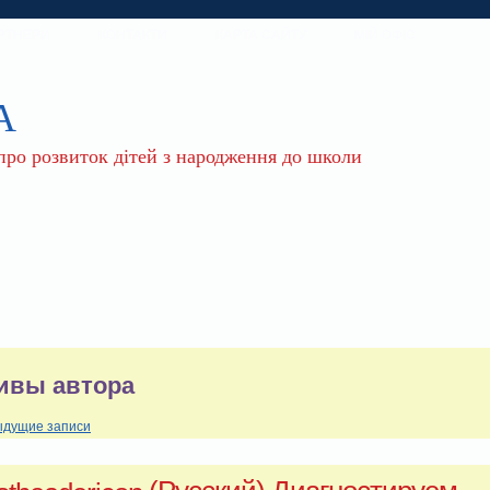
РТНЕРИ
КОНТАКТИ
КАРТА САЙТУ
МІЙ ОФІС
А
 про розвиток дітей з народження до школи
ивы автора
ыдущие записи