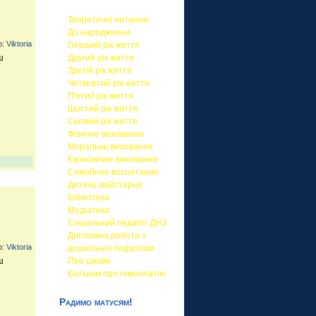
Теоретичні питання
До народження
р:
Viktoria
Перший рік життя
Другий рік життя
ш
Третій рік життя
Четвертий рік життя
П'ятий рік життя
Шостий рік життя
Сьомий рік життя
Фізичне виховання
Моральне виховання
Економічне виховання
Семейное воспитание
Дитяча майстерня
Бібліотека
Медіатека
Соціальний педагог ДНЗ
Дипломна робота з
р:
Viktoria
дошкільної педагогіки
Про цікаве
ш
Батькам про гомеопатію
Радимо матусям!