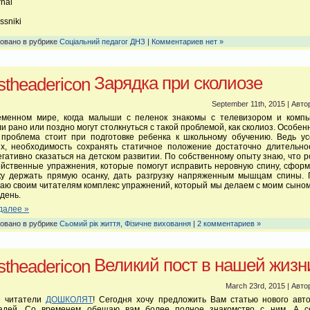
rnal
n
ssniki
овано в рубрике
Соціальний педагог ДНЗ
|
Комментариев нет »
Зарядка при сколиозе
September 11th, 2015 | Авто
еменном мире, когда малыши с пеленок знакомы с телевизором и компь
и рано или поздно могут столкнуться с такой проблемой, как сколиоз. Особен
 проблема стоит при подготовке ребенка к школьному обучению. Ведь ус
ях, необходимость сохранять статичное положение достаточно длительно
егативно сказаться на детском развитии. По собственному опыту знаю, что 
йственные упражнения, которые помогут исправить неровную спину, сфор
ку держать прямую осанку, дать разгрузку напряженным мышцам спины. 
аю своим читателям комплекс упражнений, который мы делаем с моим сын
день.
далее »
овано в рубрике
Сьомий рік життя
,
Фізичне виховання
|
2 комментариев »
Великий пост в нашей жизн
March 23rd, 2015 | Авто
е читатели
ДОШКОЛЯТ
! Сегодня хочу предложить Вам статью нового авт
адей. Со временем обещаю вам более полное знакомство с ним. А с