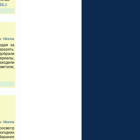
ее »
р:
Viktoria
юдая за
зразить:
добрали
ериалы,
аходили
аметили,
р:
Viktoria
просмотр
огодних
Заранее