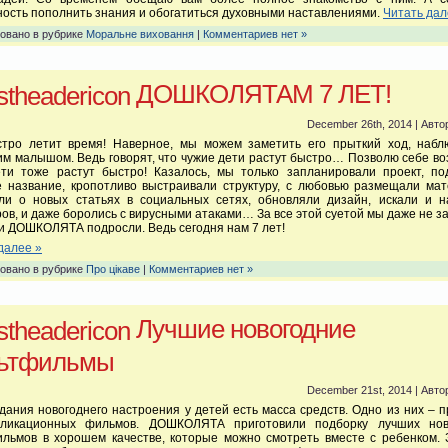
ость пополнить знания и обогатиться духовными наставлениями.
Читать дал
овано в рубрике
Моральне виховання
|
Комментариев нет »
ДОШКОЛЯТАМ 7 ЛЕТ!
December 26th, 2014 | Авто
стро летит время! Наверное, мы можем заметить его прыткий ход, набл
м малышом. Ведь говорят, что чужие дети растут быстро… Позволю себе во
ети тоже растут быстро! Казалось, мы только запланировали проект, по
е название, кропотливо выстраивали структуру, с любовью размещали мат
ли о новых статьях в социальных сетях, обновляли дизайн, искали и н
ов, и даже боролись с вирусными атаками… За все этой суетой мы даже не з
и ДОШКОЛЯТА подросли. Ведь сегодня нам 7 лет!
далее »
овано в рубрике
Про цікаве
|
Комментариев нет »
Лучшие новогодние
ьтфильмы
December 21st, 2014 | Авто
дания новогоднего настроения у детей есть масса средств. Одно из них – 
пликационных фильмов. ДОШКОЛЯТА приготовили подборку лучших нов
ильмов в хорошем качестве, которые можно смотреть вместе с ребенком. 