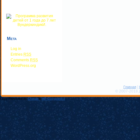
Мета
Log in
Entries
RSS
Comments
RSS
WordPress.org
|
Главная
© 2007-2018 
Copy Protected by
Chetan
's
WP-Copyprotect
.