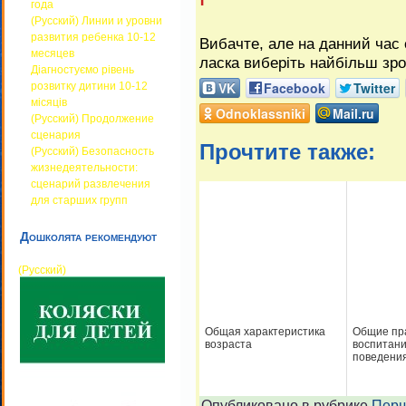
года
(Русский) Линии и уровни
развития ребенка 10-12
Вибачте, але на данний час с
месяцев
ласка виберіть найбільш зр
Діагностуємо рівень
VK
Facebook
Twitter
розвитку дитини 10-12
місяців
Odnoklassniki
Mail.ru
(Русский) Продолжение
сценария
Прочтите также:
(Русский) Безопасность
жизнедеятельности:
сценарий развлечения
для старших групп
Дошколята рекомендуют
(Русский)
Общая характеристика
Общие пр
возраста
воспитани
поведени
Опубликовано в рубрике
Перш