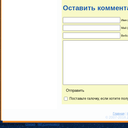
Оставить коммент
Имя 
Mail
Вебс
Поставьте галочку, если хотите по
|
Главная
© 2007-2016 
Copy Protected by
Chetan
's
WP-Copyprotect
.