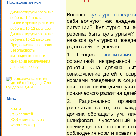
Последние записи
Диагностируем развитие
Вопросы
культуры поведен
ребенка 1-1,5 года
себя волнуют нас ежеднев
Линии и уровни развития
ситуации? Культурно ли в
ребенка 10-12 месяцев
ребенка быть культурным? 
Диагностируем развитие
навыков культурного повед
ребенка 10-12 месяцев
Продолжение сценария
родителей ежедневно.
Безопасность
1. Процесс
воспитания 
жизнедеятельности:
органичной непрерывной 
сценарий развлечения
работы. Она должна быт
для старших групп
ознакомление детей с со
нормами поведения в соци
при этом необходимо учит
психического развития детей
Мета
2. Рационально органи
рассчитан на то, что каж
Войти
должна обогащать ум, лич
RSS
записей
шлифовать чувственный м
RSS
комментариев
WordPress.org
преимущества, которые со
соблюдения норм и правил 