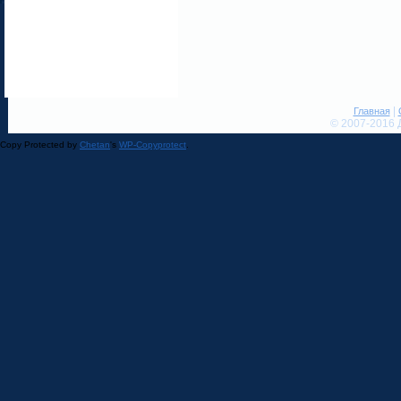
|
Главная
© 2007-2016 
Copy Protected by
Chetan
's
WP-Copyprotect
.