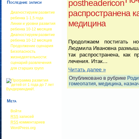
Последние записи
распространена к
Диагностируем развитие
ребенка 1-1,5 года
медицина
Линии и уровни развития
ребенка 10-12 месяцев
Диагностируем развитие
ребенка 10-12 месяцев
Продолжаем постигать н
Продолжение сценария
Людмила Ивановна размышля
Безопасность
так распространена, как 
жизнедеятельности:
лечения. Итак…
сценарий развлечения
для старших групп
Читать далее »
Опубликовано в рубрике
Роди
гомеопатия
,
медицина
,
назна
Мета
Войти
RSS
записей
RSS
комментариев
WordPress.org