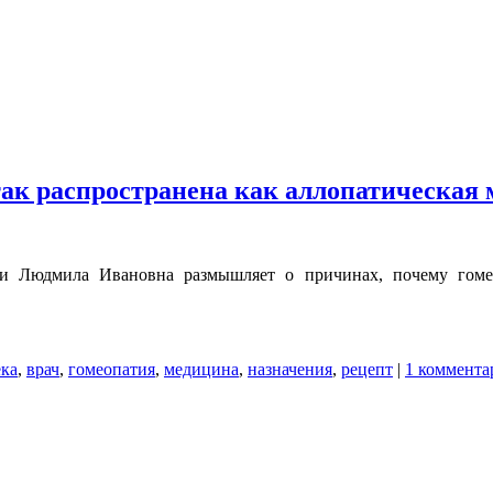
так распространена как аллопатическая
и Людмила Ивановна размышляет о причинах, почему гоме
ека
,
врач
,
гомеопатия
,
медицина
,
назначения
,
рецепт
|
1 коммента