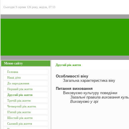
Сьогодні 9 серпня 126 року, неділя, 07:13
Меню сайту
Другий рік життя
Головна
Особливості віку
Наші діти
Загальна характеристика віку
До народження
Питання виховання
Перший рік життя
Виховуємо культуру поведінки
Другий рік життя
Загальні правила виховання кул
Третій рік життя
Виховуємо у грі
Четвертий рік життя
П'ятий рік життя
Шостий рік життя
Сьомий рік життя