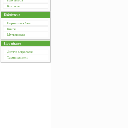
Про автора
Контакти
Бібліотека
Нормативна база
Книги
Мультимедіа
Про цікаве
Дитяча астрологія
Таємниця імені