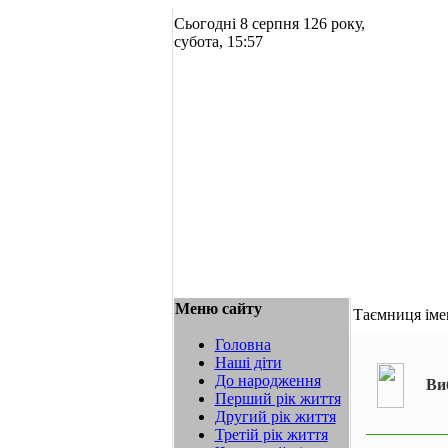
Сьогодні 8 серпня 126 року,
субота, 15:57
Меню сайту
Таємниця іме
Головна
Наші діти
До народження
Ви
Перший рік життя
Другий рік життя
Третій рік життя