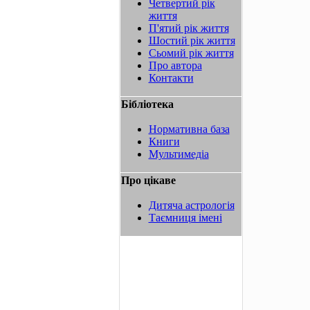
Четвертий рік
життя
П'ятий рік життя
Шостий рік життя
Сьомий рік життя
Про автора
Контакти
Бібліотека
Нормативна база
Книги
Мультимедіа
Про цікаве
Дитяча астрологія
Таємниця імені