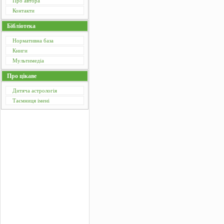
Про автора
Контакти
Бібліотека
Нормативна база
Книги
Мультимедіа
Про цікаве
Дитяча астрологія
Таємниця імені