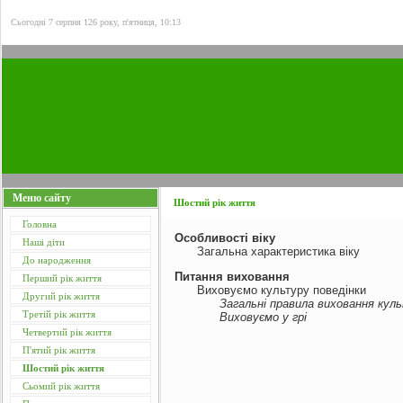
Сьогодні 7 серпня 126 року, п'ятниця, 10:13
Меню сайту
Шостий рік життя
Головна
Особливості віку
Наші діти
Загальна характеристика віку
До народження
Питання виховання
Перший рік життя
Виховуємо культуру поведінки
Другий рік життя
Загальні правила виховання кул
Третій рік життя
Виховуємо у грі
Четвертий рік життя
П'ятий рік життя
Шостий рік життя
Сьомий рік життя